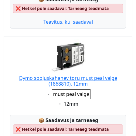
❌
Hetkel pole saadaval: Tarneaeg teadmata
Teavitus, kui saadaval
Dymo soojuskahanev toru must peal valge
(1868810), 12mm
Eigenschaft:
must peal valge
Eigenschaft:
12mm
Lagerstatus:
📦
Saadavus ja tarneaeg
❌
Hetkel pole saadaval: Tarneaeg teadmata