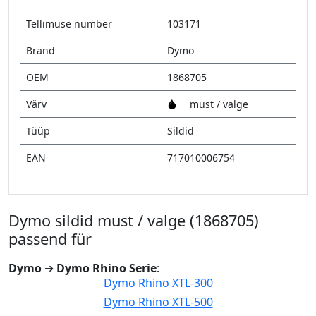
Tellimuse number
103171
Bränd
Dymo
OEM
1868705
Värv
must / valge
Tüüp
Sildid
EAN
717010006754
Dymo sildid must / valge (1868705)
passend für
Dymo
➔
Dymo Rhino Serie
:
Dymo Rhino XTL-300
Dymo Rhino XTL-500