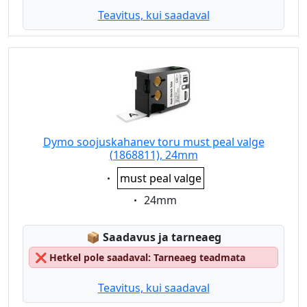
Teavitus, kui saadaval
Dymo soojuskahanev toru must peal valge
(1868811), 24mm
Eigenschaft:
must peal valge
Eigenschaft:
24mm
Lagerstatus:
📦
Saadavus ja tarneaeg
❌
Hetkel pole saadaval: Tarneaeg teadmata
Teavitus, kui saadaval