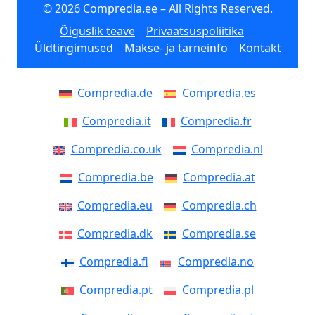
© 2026 Compredia.ee – All Rights Reserved.
Õiguslik teave
Privaatsuspoliitika
Üldtingimused
Makse- ja tarneinfo
Kontakt
Compredia.de
Compredia.es
Compredia.it
Compredia.fr
Compredia.co.uk
Compredia.nl
Compredia.be
Compredia.at
Compredia.eu
Compredia.ch
Compredia.dk
Compredia.se
Compredia.fi
Compredia.no
Compredia.pt
Compredia.pl