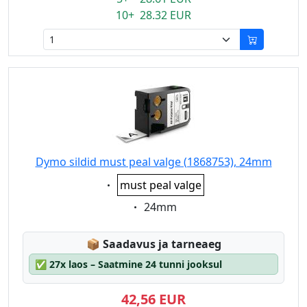
10+ 28.32 EUR
Dymo sildid must peal valge (1868753), 24mm
Eigenschaft:
must peal valge
Eigenschaft:
24mm
Lagerstatus:
📦
Saadavus ja tarneaeg
✅
27x laos – Saatmine 24 tunni jooksul
42,56 EUR