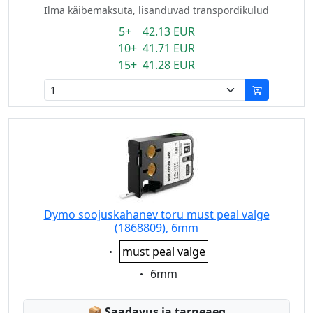
Ilma käibemaksuta, lisanduvad transpordikulud
5+ 42.13 EUR
10+ 41.71 EUR
15+ 41.28 EUR
Dymo soojuskahanev toru must peal valge
(1868809), 6mm
Eigenschaft:
must peal valge
Eigenschaft:
6mm
Lagerstatus:
📦
Saadavus ja tarneaeg