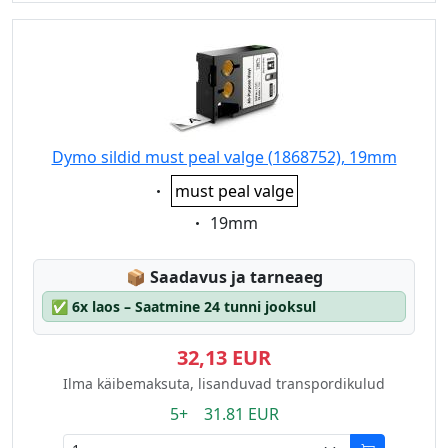
Dymo sildid must peal valge (1868752), 19mm
Eigenschaft:
must peal valge
Eigenschaft:
19mm
Lagerstatus:
📦
Saadavus ja tarneaeg
✅
6x laos – Saatmine 24 tunni jooksul
32,13 EUR
Ilma käibemaksuta, lisanduvad transpordikulud
5+ 31.81 EUR