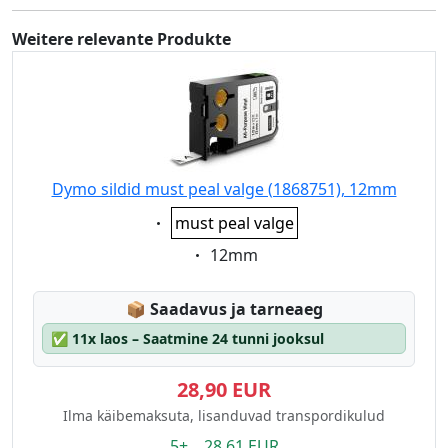
Weitere relevante Produkte
Dymo sildid must peal valge (1868751), 12mm
Eigenschaft:
must peal valge
Eigenschaft:
12mm
Lagerstatus:
📦
Saadavus ja tarneaeg
✅
11x laos – Saatmine 24 tunni jooksul
28,90 EUR
Ilma käibemaksuta, lisanduvad transpordikulud
5+ 28.61 EUR