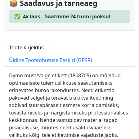
📦 Saadavus ja tarneaeg
✅
4x laos – Saatmine 24 tunni jooksul
Toote kirjeldus
Üldine Tooteohutuse Eeskiri (GPSR)
Dymo must/valge etikett (1868705) on mõeldud
optimaalsete tulemuslikkuse saavutamiseks
erinevates büroorakendustes. Need etikettid
pakuvad selget ja teravat trükikvaliteeti ning
sobivad suurepäraselt esmete korraldamiseks,
tuvastamiseks ja märgistamiseks professionaalses
keskkonnas. Nende vastupidav materjal tagab
pikaealisuse, muutes need usaldusväärseks
valikuks kõigi teie etikettimise vajaduste jaoks.