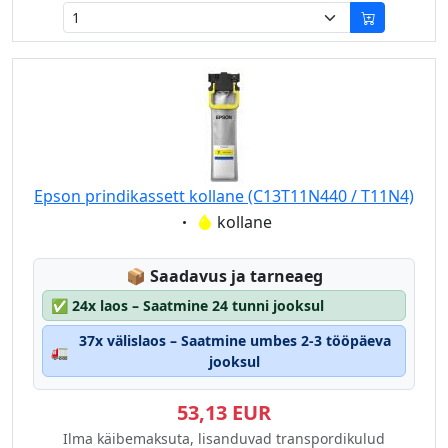
Epson prindikassett kollane (C13T11N440 / T11N4)
Eigenschaft:
kollane
Lagerstatus:
📦
Saadavus ja tarneaeg
✅
24x laos – Saatmine 24 tunni jooksul
37x välislaos – Saatmine umbes 2-3 tööpäeva
🚛
jooksul
53,13 EUR
Ilma käibemaksuta, lisanduvad transpordikulud