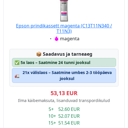
Epson prindikassett magenta (C13T11N340 /
T11N3)
Eigenschaft:
magenta
Lagerstatus:
📦
Saadavus ja tarneaeg
✅
5x laos – Saatmine 24 tunni jooksul
21x välislaos – Saatmine umbes 2-3 tööpäeva
🚛
jooksul
53,13 EUR
Ilma käibemaksuta, lisanduvad transpordikulud
5+ 52.60 EUR
10+ 52.07 EUR
15+ 51.54 EUR