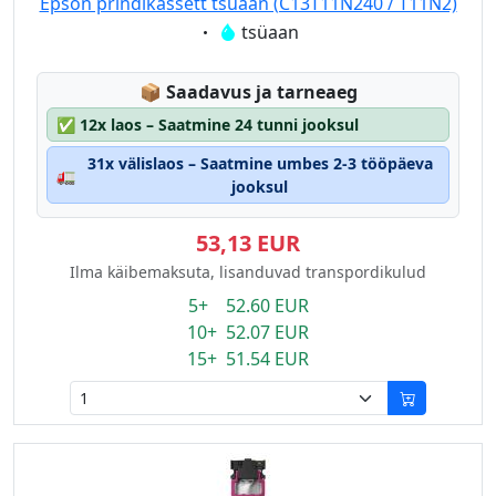
Epson prindikassett tsüaan (C13T11N240 / T11N2)
Eigenschaft:
tsüaan
Lagerstatus:
📦
Saadavus ja tarneaeg
✅
12x laos – Saatmine 24 tunni jooksul
31x välislaos – Saatmine umbes 2-3 tööpäeva
🚛
jooksul
53,13 EUR
Ilma käibemaksuta, lisanduvad transpordikulud
5+ 52.60 EUR
10+ 52.07 EUR
15+ 51.54 EUR