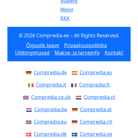
Avaleht
Meist
KKK
© 2026 Compredia.ee – All Rights Reserved.
Õiguslik teave
Privaatsuspoliitika
Üldtingimused
Makse- ja tarneinfo
Kontakt
Compredia.de
Compredia.es
Compredia.it
Compredia.fr
Compredia.co.uk
Compredia.nl
Compredia.be
Compredia.at
Compredia.eu
Compredia.ch
Compredia.dk
Compredia.se