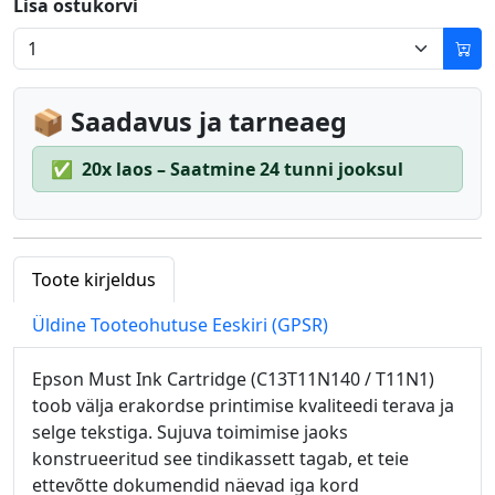
Lisa ostukorvi
📦 Saadavus ja tarneaeg
✅
20x laos – Saatmine 24 tunni jooksul
Toote kirjeldus
Üldine Tooteohutuse Eeskiri (GPSR)
Epson Must Ink Cartridge (C13T11N140 / T11N1)
toob välja erakordse printimise kvaliteedi terava ja
selge tekstiga. Sujuva toimimise jaoks
konstrueeritud see tindikassett tagab, et teie
ettevõtte dokumendid näevad iga kord