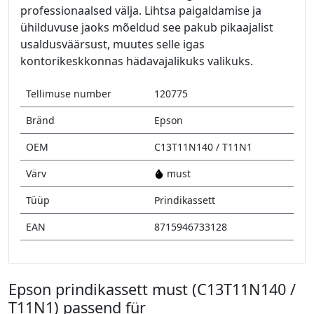
professionaalsed välja. Lihtsa paigaldamise ja
ühilduvuse jaoks mõeldud see pakub pikaajalist
usaldusväärsust, muutes selle igas
kontorikeskkonnas hädavajalikuks valikuks.
Tellimuse number
120775
Bränd
Epson
OEM
C13T11N140 / T11N1
Värv
must
Tüüp
Prindikassett
EAN
8715946733128
Epson prindikassett must (C13T11N140 /
T11N1) passend für