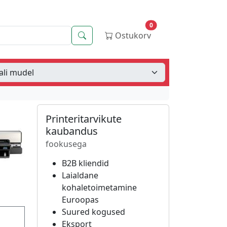
0
Otsing
Ostukorv
Printeritarvikute
kaubandus
fookusega
B2B kliendid
Laialdane
kohaletoimetamine
Euroopas
Suured kogused
Eksport