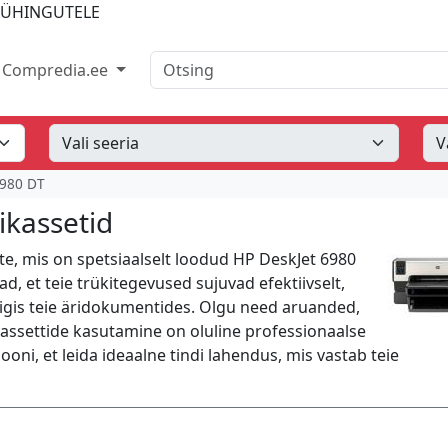
IÜHINGUTELE
Otsing
Compredia.ee
6980 DT
ikassetid
te, mis on spetsiaalselt loodud HP DeskJet 6980
d, et teie trükitegevused sujuvad efektiivselt,
õigis teie äridokumentides. Olgu need aruanded,
 kassettide kasutamine on oluline professionaalse
ooni, et leida ideaalne tindi lahendus, mis vastab teie