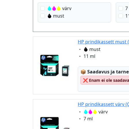
värv
7
must
1
HP prindikassett must 
Eigenschaft:
must
Eigenschaft:
11 ml
Lagerstatus:
📦
Saadavus ja tarn
❌
Enam ei ole saadava
HP prindikassett värv (
Eigenschaft:
värv
Eigenschaft:
7 ml