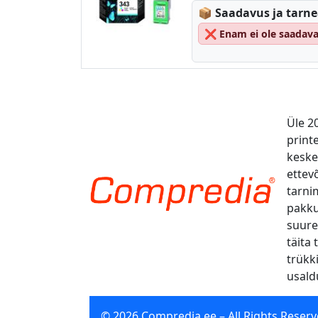
Lagerstatus:
📦
Saadavus ja tarn
❌
Enam ei ole saadava
Üle 2
print
kesk
ettevõ
tarni
pakku
suure
täita 
trükk
usald
© 2026 Compredia.ee – All Rights Reserv