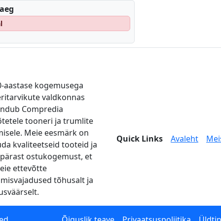
eaeg
l
0-aastase kogemusega
eritarvikute valdkonnas
endub Compredia
tetele tooneri ja trumlite
misele. Meie eesmärk on
Quick Links
Avaleht
Mei
da kvaliteetseid tooteid ja
pärast ostukogemust, et
teie ettevõtte
imisvajadused tõhusalt ja
usväärselt.
ed.
Õiguslik teave
Privaatsuspoliitika
Üldti