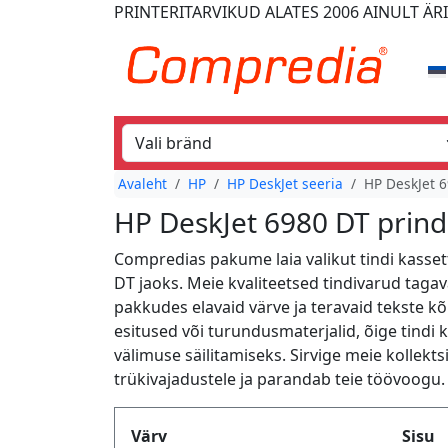
PRINTERITARVIKUD
ALATES 2006
AINULT ÄR
Avaleht
HP
HP DeskJet seeria
HP DeskJet 
HP DeskJet 6980 DT prind
Compredias pakume laia valikut tindi kasset
DT jaoks. Meie kvaliteetsed tindivarud tagava
pakkudes elavaid värve ja teravaid tekste k
esitused või turundusmaterjalid, õige tindi
välimuse säilitamiseks. Sirvige meie kollektsi
trükivajadustele ja parandab teie töövoogu.
Produktfilter
Värv
Sisu