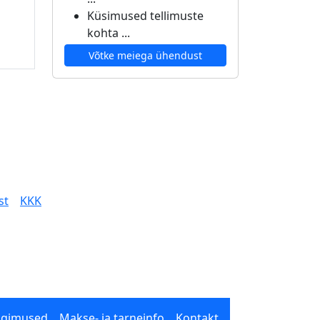
Küsimused tellimuste
kohta ...
Võtke meiega ühendust
st
KKK
ngimused
Makse- ja tarneinfo
Kontakt