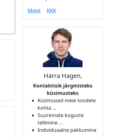
Meist
KKK
Härra Hagen,
Kontaktisik järgmisteks
küsimusteks
Küsimused meie toodete
kohta ...
Suuremate koguste
tellimine ...
Individuaalne pakkumine
...