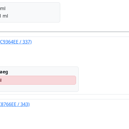
 ml
1 ml
(C9364EE / 337)
eaeg
l
C8766EE / 343)