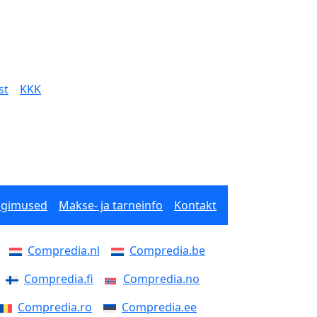
st
KKK
ngimused
Makse- ja tarneinfo
Kontakt
Compredia.nl
Compredia.be
Compredia.fi
Compredia.no
Compredia.ro
Compredia.ee