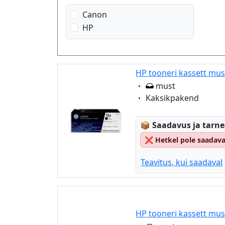
Canon
HP
HP tooneri kassett mus
Eigenschaft:
must
Eigenschaft:
Kaksikpakend
Lagerstatus:
📦
Saadavus ja tarn
❌
Hetkel pole saadav
Teavitus, kui saadaval
HP tooneri kassett mus