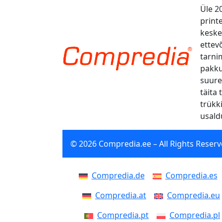
Üle 2
print
kesk
ettevõ
tarni
pakku
suure
täita 
trükk
usald
© 2026 Compredia.ee – All Rights Reserv
Compredia.de
Compredia.es
Compredia.at
Compredia.eu
Compredia.pt
Compredia.pl