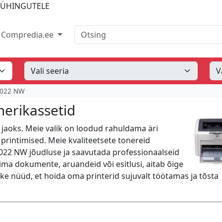
IÜHINGUTELE
Otsing
Compredia.ee
1022 NW
erikassetid
 jaoks. Meie valik on loodud rahuldama äri
 printimised. Meie kvaliteetsete tonereid
1022 NW jõudluse ja saavutada professionaalseid
ima dokumente, aruandeid või esitlusi, aitab õige
tke nüüd, et hoida oma printerid sujuvalt töötamas ja tõsta