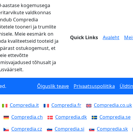
0-aastase kogemusega
eritarvikute valdkonnas
endub Compredia
tetele tooneri ja trumlite
misele. Meie eesmärk on
Quick Links
Avaleht
Mei
da kvaliteetseid tooteid ja
pärast ostukogemust, et
teie ettevõtte
imisvajadused tõhusalt ja
usväärselt.
ed.
Õiguslik teave
Privaatsuspoliitika
Üldti
Compredia.it
Compredia.fr
Compredia.co.uk
Compredia.ch
Compredia.dk
Compredia.se
Compredia.cz
Compredia.si
Compredia.sk