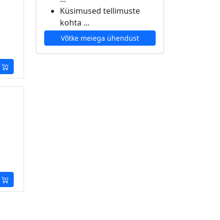
Küsimused tellimuste
kohta ...
Võtke meiega ühendust