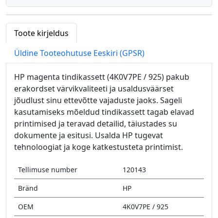
Toote kirjeldus
Üldine Tooteohutuse Eeskiri (GPSR)
HP magenta tindikassett (4K0V7PE / 925) pakub
erakordset värvikvaliteeti ja usaldusväärset
jõudlust sinu ettevõtte vajaduste jaoks. Sageli
kasutamiseks mõeldud tindikassett tagab elavad
printimised ja teravad detailid, täiustades su
dokumente ja esitusi. Usalda HP tugevat
tehnoloogiat ja koge katkestusteta printimist.
Tellimuse number
120143
Bränd
HP
OEM
4K0V7PE / 925