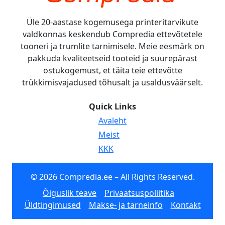
Üle 20-aastase kogemusega printeritarvikute
valdkonnas keskendub Compredia ettevõtetele
tooneri ja trumlite tarnimisele. Meie eesmärk on
pakkuda kvaliteetseid tooteid ja suurepärast
ostukogemust, et täita teie ettevõtte
trükkimisvajadused tõhusalt ja usaldusväärselt.
Quick Links
Avaleht
Meist
KKK
© 2026 Compredia.ee – All Rights Reserved.
Õiguslik teave
Privaatsuspoliitika
Üldtingimused
Makse- ja tarneinfo
Kontakt