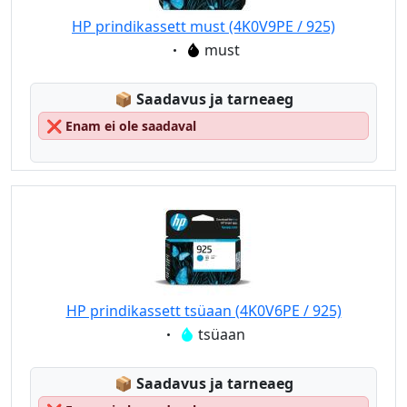
HP prindikassett must (4K0V9PE / 925)
Eigenschaft:
must
Lagerstatus:
📦
Saadavus ja tarneaeg
❌
Enam ei ole saadaval
HP prindikassett tsüaan (4K0V6PE / 925)
Eigenschaft:
tsüaan
Lagerstatus:
📦
Saadavus ja tarneaeg