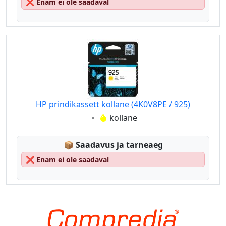
❌
Enam ei ole saadaval
HP prindikassett kollane (4K0V8PE / 925)
Eigenschaft:
kollane
Lagerstatus:
📦
Saadavus ja tarneaeg
❌
Enam ei ole saadaval