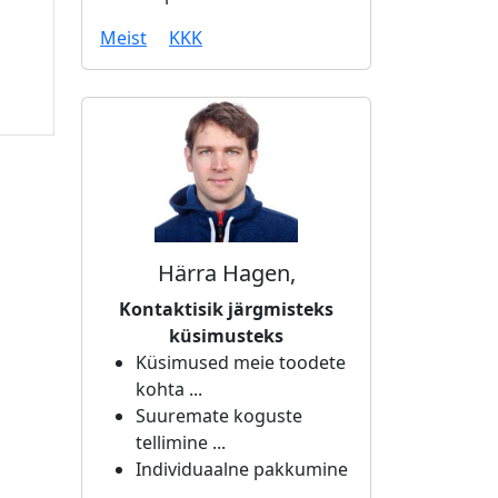
Meist
KKK
Härra Hagen,
Kontaktisik järgmisteks
küsimusteks
Küsimused meie toodete
kohta ...
Suuremate koguste
tellimine ...
Individuaalne pakkumine
...