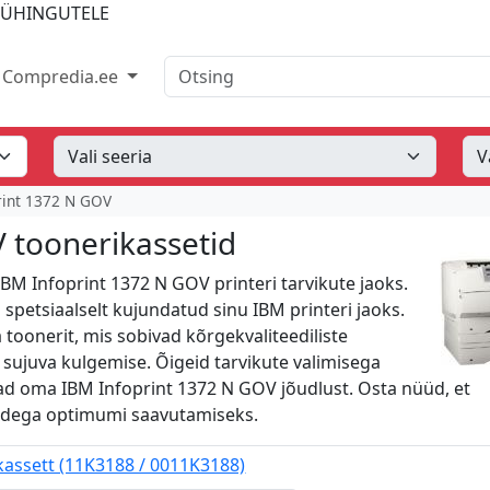
IÜHINGUTELE
Otsing
Compredia.ee
rint 1372 N GOV
 toonerikassetid
BM Infoprint 1372 N GOV printeri tarvikute jaoks.
n spetsiaalselt kujundatud sinu IBM printeri jaoks.
toonerit, mis sobivad kõrgekvaliteediliste
 sujuva kulgemise. Õigeid tarvikute valimisega
iad oma IBM Infoprint 1372 N GOV jõudlust. Osta nüüd, et
ridega optimumi saavutamiseks.
assett (11K3188 / 0011K3188)