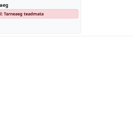
eaeg
al: Tarneaeg teadmata