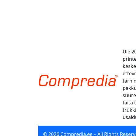
Üle 2
print
kesk
ettevõ
tarni
pakku
suure
täita 
trükk
usald
© 2026 Compredia.ee – All Rights Reserv