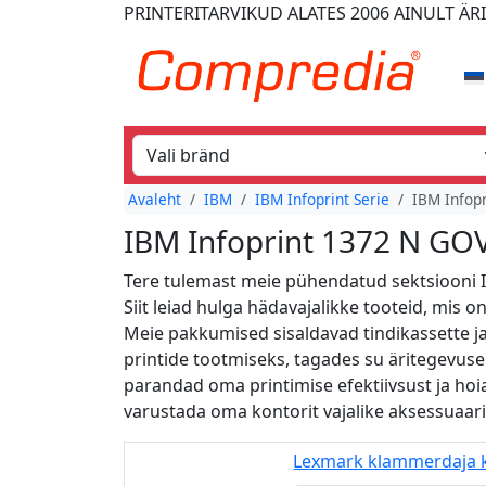
PRINTERITARVIKUD
ALATES 2006
AINULT ÄR
Avaleht
IBM
IBM Infoprint Serie
IBM Infop
IBM Infoprint 1372 N GOV
Tere tulemast meie pühendatud sektsiooni I
Siit leiad hulga hädavajalikke tooteid, mis o
Meie pakkumised sisaldavad tindikassette ja 
printide tootmiseks, tagades su äritegevuse
parandad oma printimise efektiivsust ja ho
varustada oma kontorit vajalike aksessuaa
Lexmark klammerdaja k