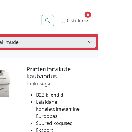
0
Otsing
Ostukorv
Printeritarvikute
kaubandus
fookusega
B2B kliendid
Laialdane
kohaletoimetamine
Euroopas
Suured kogused
Eksport