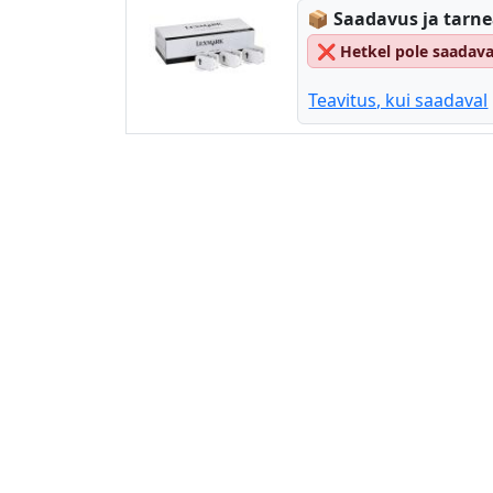
Lagerstatus:
📦
Saadavus ja tarn
❌
Hetkel pole saadav
Teavitus, kui saadaval