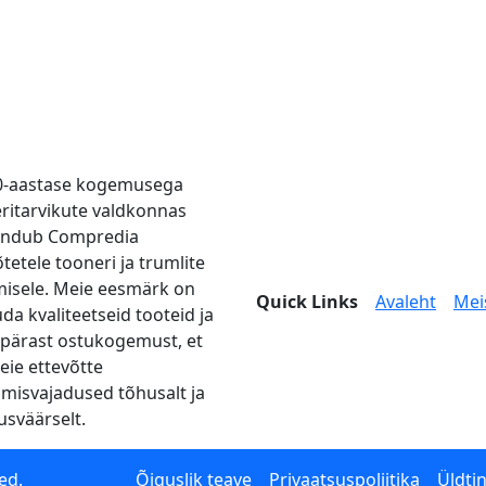
0-aastase kogemusega
eritarvikute valdkonnas
endub Compredia
tetele tooneri ja trumlite
misele. Meie eesmärk on
Quick Links
Avaleht
Mei
da kvaliteetseid tooteid ja
pärast ostukogemust, et
teie ettevõtte
imisvajadused tõhusalt ja
usväärselt.
ed.
Õiguslik teave
Privaatsuspoliitika
Üldti