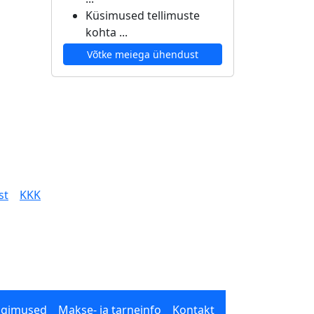
Küsimused tellimuste
kohta ...
Võtke meiega ühendust
st
KKK
ngimused
Makse- ja tarneinfo
Kontakt