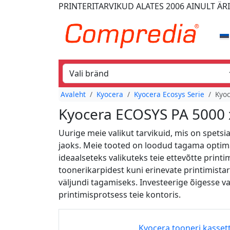
PRINTERITARVIKUD
ALATES 2006
AINULT ÄR
Avaleht
Kyocera
Kyocera Ecosys Serie
Kyoc
Kyocera ECOSYS PA 5000 x
Uurige meie valikut tarvikuid, mis on spets
jaoks. Meie tooted on loodud tagama optim
ideaalseteks valikuteks teie ettevõtte print
toonerikarpidest kuni erinevate printimistar
väljundi tagamiseks. Investeerige õigesse v
printimisprotsess teie kontoris.
Kyocera tooneri kasset