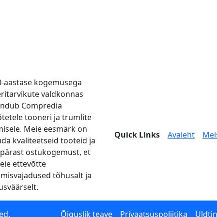
0-aastase kogemusega
eritarvikute valdkonnas
endub Compredia
tetele tooneri ja trumlite
misele. Meie eesmärk on
Quick Links
Avaleht
Mei
da kvaliteetseid tooteid ja
pärast ostukogemust, et
teie ettevõtte
imisvajadused tõhusalt ja
usväärselt.
ed.
Õiguslik teave
Privaatsuspoliitika
Üldti