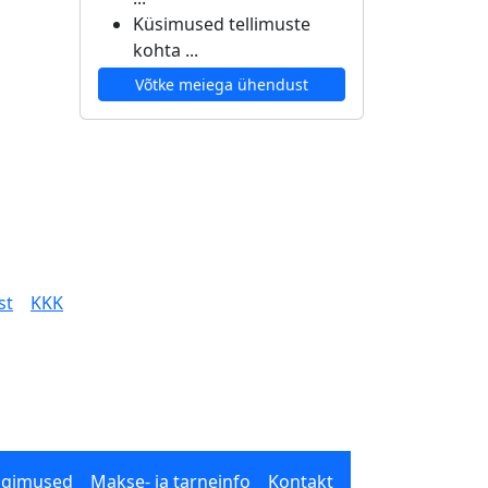
Küsimused tellimuste
kohta ...
Võtke meiega ühendust
st
KKK
ngimused
Makse- ja tarneinfo
Kontakt