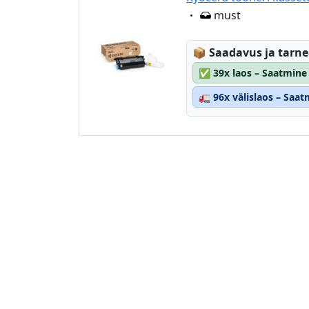
Eigenschaft:
must
Lagerstatus:
📦
Saadavus ja tarn
✅
39x laos – Saatmine
🚛
96x välislaos – Saa