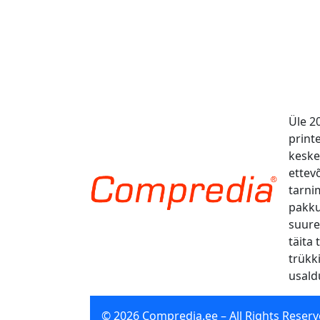
Üle 2
print
kesk
ettevõ
tarni
pakku
suure
täita 
trükk
usald
© 2026 Compredia.ee – All Rights Reserv