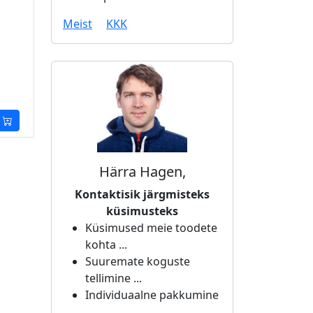
Meist
KKK
Härra Hagen,
Kontaktisik järgmisteks
küsimusteks
Küsimused meie toodete
kohta ...
Suuremate koguste
tellimine ...
Individuaalne pakkumine
...