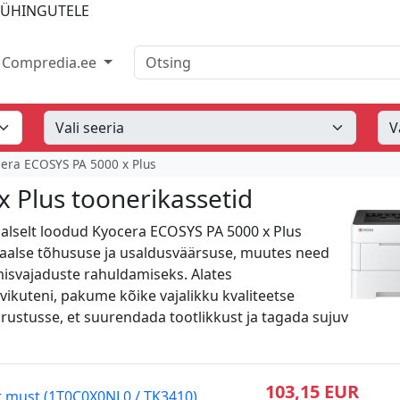
IÜHINGUTELE
Otsing
Compredia.ee
era ECOSYS PA 5000 x Plus
 Plus toonerikassetid
iaalselt loodud Kyocera ECOSYS PA 5000 x Plus
aalse tõhususe ja usaldusväärsuse, muutes need
imisvajaduste rahuldamiseks. Alates
vikuteni, pakume kõike vajalikku kvaliteetse
arustusse, et suurendada tootlikkust ja tagada sujuv
103,15 EUR
t must (1T0C0X0NL0 / TK3410)