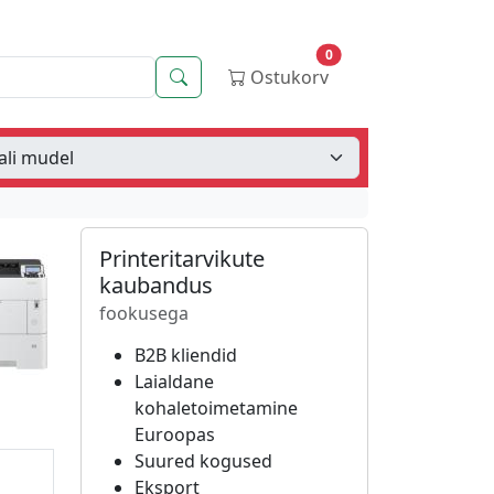
0
Otsing
Ostukorv
Printeritarvikute
kaubandus
fookusega
B2B kliendid
Laialdane
kohaletoimetamine
Euroopas
Suured kogused
Eksport