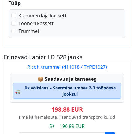
Produktfilter
Tüüp
Klammerdaja kassett
Tooneri kassett
Trummel
Erinevad Lanier LD 528 jaoks
Ricoh trummel (411018 / TYPE1027)
Lagerstatus:
📦
Saadavus ja tarneaeg
9x välislaos – Saatmine umbes 2-3 tööpäeva
🚛
jooksul
198,88 EUR
Ilma käibemaksuta, lisanduvad transpordikulud
5+ 196.89 EUR