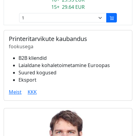
15+ 29.64 EUR
Printeritarvikute kaubandus
fookusega
B2B kliendid
Laialdane kohaletoimetamine Euroopas
Suured kogused
Eksport
Meist
KKK