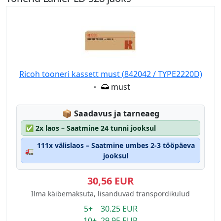
Ricoh tooneri kassett must (842042 / TYPE2220D)
Eigenschaft:
must
Lagerstatus:
📦
Saadavus ja tarneaeg
✅
2x laos – Saatmine 24 tunni jooksul
111x välislaos – Saatmine umbes 2-3 tööpäeva
🚛
jooksul
30,56 EUR
Ilma käibemaksuta, lisanduvad transpordikulud
5+ 30.25 EUR
10+ 29.95 EUR