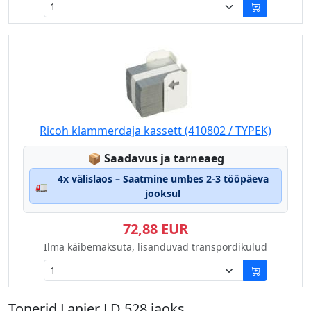
Ricoh klammerdaja kassett (410802 / TYPEK)
Lagerstatus:
📦
Saadavus ja tarneaeg
4x välislaos – Saatmine umbes 2-3 tööpäeva
🚛
jooksul
72,88 EUR
Ilma käibemaksuta, lisanduvad transpordikulud
Tonerid Lanier LD 528 jaoks