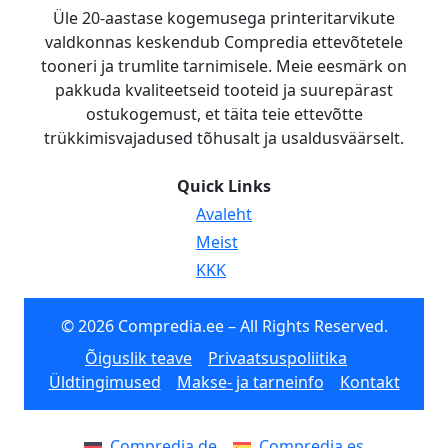
Üle 20-aastase kogemusega printeritarvikute
valdkonnas keskendub Compredia ettevõtetele
tooneri ja trumlite tarnimisele. Meie eesmärk on
pakkuda kvaliteetseid tooteid ja suurepärast
ostukogemust, et täita teie ettevõtte
trükkimisvajadused tõhusalt ja usaldusväärselt.
Quick Links
Avaleht
Meist
KKK
© 2026 Compredia.ee – All Rights Reserved.
Õiguslik teave
Privaatsuspoliitika
Üldtingimused
Makse- ja tarneinfo
Kontakt
Compredia.de
Compredia.es