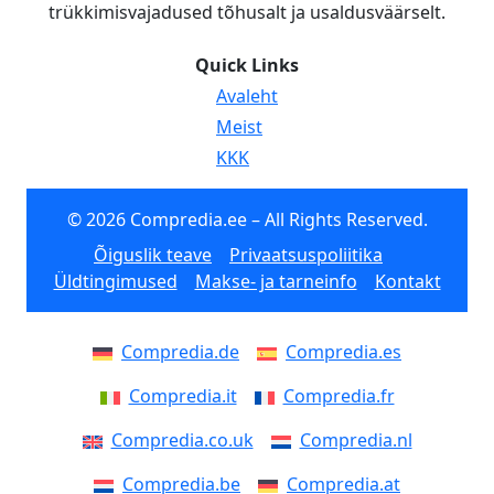
trükkimisvajadused tõhusalt ja usaldusväärselt.
Quick Links
Avaleht
Meist
KKK
© 2026 Compredia.ee – All Rights Reserved.
Õiguslik teave
Privaatsuspoliitika
Üldtingimused
Makse- ja tarneinfo
Kontakt
Compredia.de
Compredia.es
Compredia.it
Compredia.fr
Compredia.co.uk
Compredia.nl
Compredia.be
Compredia.at