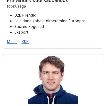
Printeritarvikute kaubandus
fookusega
B2B kliendid
Laialdane kohaletoimetamine Euroopas
Suured kogused
Eksport
Meist
KKK