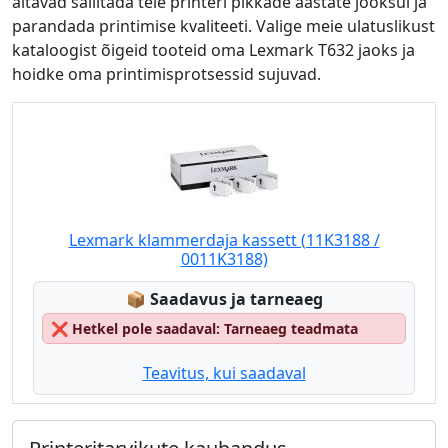
aitavad säilitada teie printeri pikkade aastate jooksul ja
parandada printimise kvaliteeti. Valige meie ulatuslikust
kataloogist õigeid tooteid oma Lexmark T632 jaoks ja
hoidke oma printimisprotsessid sujuvad.
Lexmark klammerdaja kassett (11K3188 /
0011K3188)
Lagerstatus:
📦
Saadavus ja tarneaeg
❌
Hetkel pole saadaval: Tarneaeg teadmata
Teavitus, kui saadaval