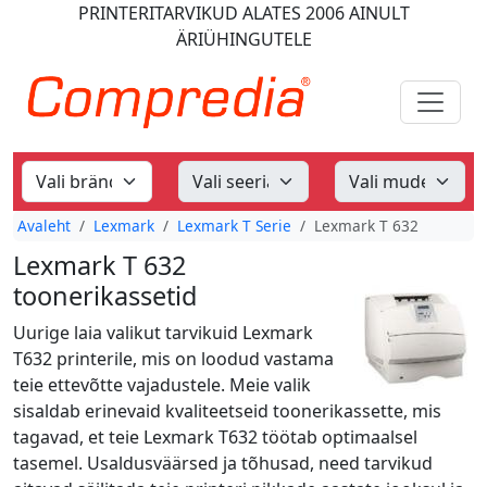
PRINTERITARVIKUD
ALATES 2006
AINULT
ÄRIÜHINGUTELE
Avaleht
Lexmark
Lexmark T Serie
Lexmark T 632
Lexmark T 632
toonerikassetid
Uurige laia valikut tarvikuid Lexmark
T632 printerile, mis on loodud vastama
teie ettevõtte vajadustele. Meie valik
sisaldab erinevaid kvaliteetseid toonerikassette, mis
tagavad, et teie Lexmark T632 töötab optimaalsel
tasemel. Usaldusväärsed ja tõhusad, need tarvikud