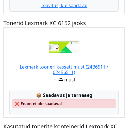
Teavitus, kui saadaval
Tonerid Lexmark XC 6152 jaoks
Lexmark tooneri kassett must (24B6511 /
024B6511)
Eigenschaft:
must
Lagerstatus:
📦
Saadavus ja tarneaeg
❌
Enam ei ole saadaval
Kasutatud tonerite konteinerid Lexmark XC