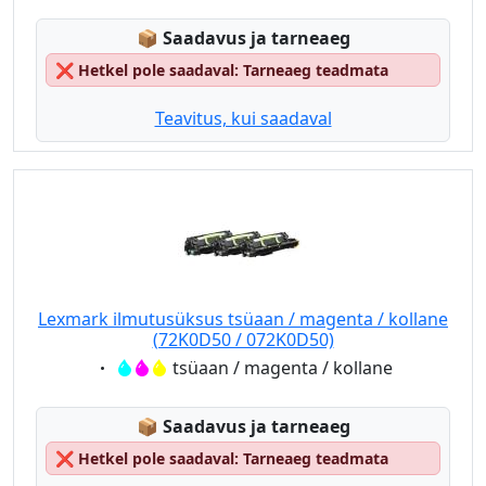
Lagerstatus:
📦
Saadavus ja tarneaeg
❌
Hetkel pole saadaval: Tarneaeg teadmata
Teavitus, kui saadaval
Lexmark ilmutusüksus tsüaan / magenta / kollane
(72K0D50 / 072K0D50)
Eigenschaft:
tsüaan / magenta / kollane
Lagerstatus:
📦
Saadavus ja tarneaeg
❌
Hetkel pole saadaval: Tarneaeg teadmata