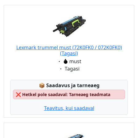
Lexmark trummel must (72K0FK0 / 072K0FK0)
(Tagasi)
Eigenschaft:
must
Eigenschaft:
Tagasi
Lagerstatus:
📦
Saadavus ja tarneaeg
❌
Hetkel pole saadaval: Tarneaeg teadmata
Teavitus, kui saadaval