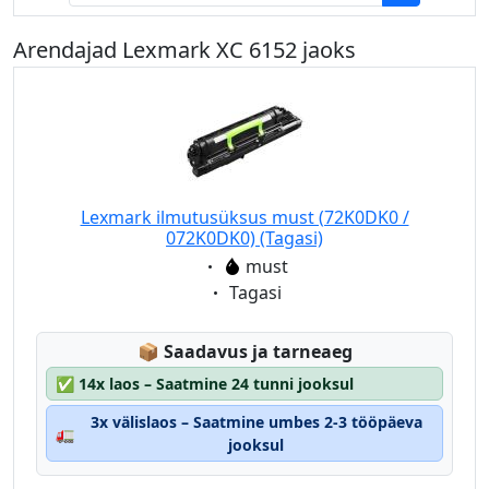
Arendajad Lexmark XC 6152 jaoks
Lexmark ilmutusüksus must (72K0DK0 /
072K0DK0) (Tagasi)
Eigenschaft:
must
Eigenschaft:
Tagasi
Lagerstatus:
📦
Saadavus ja tarneaeg
✅
14x laos – Saatmine 24 tunni jooksul
3x välislaos – Saatmine umbes 2-3 tööpäeva
🚛
jooksul