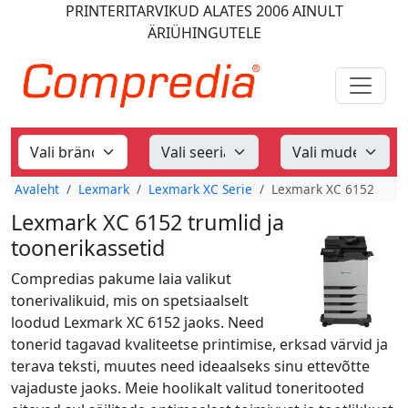
PRINTERITARVIKUD
ALATES 2006
AINULT
ÄRIÜHINGUTELE
Avaleht
Lexmark
Lexmark XC Serie
Lexmark XC 6152
Lexmark XC 6152 trumlid ja
toonerikassetid
Compredias pakume laia valikut
tonerivalikuid, mis on spetsiaalselt
loodud Lexmark XC 6152 jaoks. Need
tonerid tagavad kvaliteetse printimise, erksad värvid ja
terava teksti, muutes need ideaalseks sinu ettevõtte
vajaduste jaoks. Meie hoolikalt valitud toneritooted