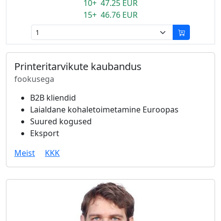
10+ 47.25 EUR
15+ 46.76 EUR
Printeritarvikute kaubandus
fookusega
B2B kliendid
Laialdane kohaletoimetamine Euroopas
Suured kogused
Eksport
Meist
KKK