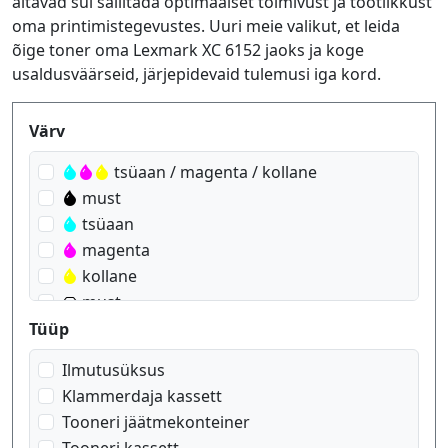
aitavad sul säilitada optimaalset toimivust ja tootlikkust
oma printimistegevustes. Uuri meie valikut, et leida
õige toner oma Lexmark XC 6152 jaoks ja koge
usaldusväärseid, järjepidevaid tulemusi iga kord.
Produktfilter
Värv
tsüaan / magenta / kollane
must
tsüaan
magenta
kollane
must
Tüüp
Ilmutusüksus
Klammerdaja kassett
Tooneri jäätmekonteiner