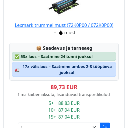
Lexmark trummel must (72K0P00 / 072K0P00)
Eigenschaft:
must
Lagerstatus:
📦
Saadavus ja tarneaeg
✅
53x laos – Saatmine 24 tunni jooksul
17x välislaos – Saatmine umbes 2-3 tööpäeva
🚛
jooksul
89,73 EUR
Ilma käibemaksuta, lisanduvad transpordikulud
5+ 88.83 EUR
10+ 87.94 EUR
15+ 87.04 EUR