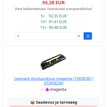
93,28 EUR
Ilma käibemaksuta, lisanduvad transpordikulud
5+ 92.35 EUR
10+ 91.41 EUR
15+ 90.48 EUR
Lexmark ilmutusüksus magenta (72K0D30 /
072K0D30)
Eigenschaft:
magenta
Lagerstatus:
📦
Saadavus ja tarneaeg