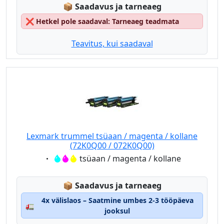
Lagerstatus:
📦
Saadavus ja tarneaeg
❌
Hetkel pole saadaval: Tarneaeg teadmata
Teavitus, kui saadaval
Lexmark trummel tsüaan / magenta / kollane
(72K0Q00 / 072K0Q00)
Eigenschaft:
tsüaan / magenta / kollane
Lagerstatus:
📦
Saadavus ja tarneaeg
4x välislaos – Saatmine umbes 2-3 tööpäeva
🚛
jooksul