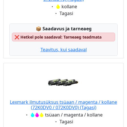
Eigenschaft:
kollane
Eigenschaft:
Tagasi
Lagerstatus:
📦
Saadavus ja tarneaeg
❌
Hetkel pole saadaval: Tarneaeg teadmata
Teavitus, kui saadaval
Lexmark ilmutusüksus tsüaan / magenta / kollane
(72K0DV0 / 072K0DV0) (Tagasi)
Eigenschaft:
tsüaan / magenta / kollane
Eigenschaft:
Tagasi