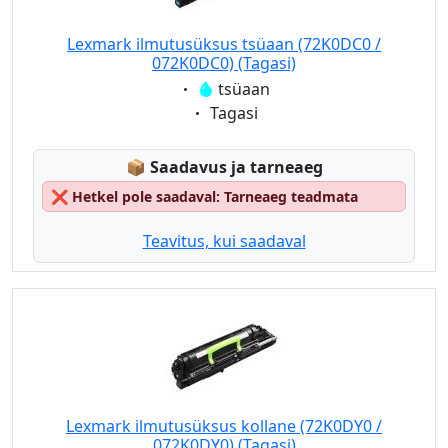
Lexmark ilmutusüksus tsüaan (72K0DC0 /
072K0DC0) (Tagasi)
Eigenschaft:
tsüaan
Eigenschaft:
Tagasi
Lagerstatus:
📦
Saadavus ja tarneaeg
❌
Hetkel pole saadaval: Tarneaeg teadmata
Teavitus, kui saadaval
Lexmark ilmutusüksus kollane (72K0DY0 /
072K0DY0) (Tagasi)