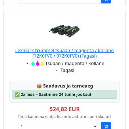
Lexmark trummel tsüaan / magenta / kollane
(72K0FV0 / 072K0FV0) (Tagasi)
Eigenschaft:
tsüaan / magenta / kollane
Eigenschaft:
Tagasi
Lagerstatus:
📦
Saadavus ja tarneaeg
✅
2x laos – Saatmine 24 tunni jooksul
524,82 EUR
Ilma käibemaksuta, lisanduvad transpordikulud