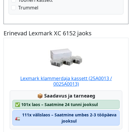
Tooneri kassett
Trummel
Erinevad Lexmark XC 6152 jaoks
Lexmark klammerdaja kassett (25A0013 /
0025A0013)
Lagerstatus:
📦
Saadavus ja tarneaeg
✅
101x laos – Saatmine 24 tunni jooksul
111x välislaos – Saatmine umbes 2-3 tööpäeva
🚛
jooksul