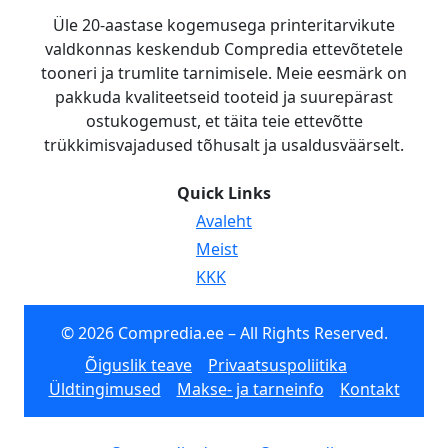
Üle 20-aastase kogemusega printeritarvikute
valdkonnas keskendub Compredia ettevõtetele
tooneri ja trumlite tarnimisele. Meie eesmärk on
pakkuda kvaliteetseid tooteid ja suurepärast
ostukogemust, et täita teie ettevõtte
trükkimisvajadused tõhusalt ja usaldusväärselt.
Quick Links
Avaleht
Meist
KKK
© 2026 Compredia.ee – All Rights Reserved.
Õiguslik teave
Privaatsuspoliitika
Üldtingimused
Makse- ja tarneinfo
Kontakt