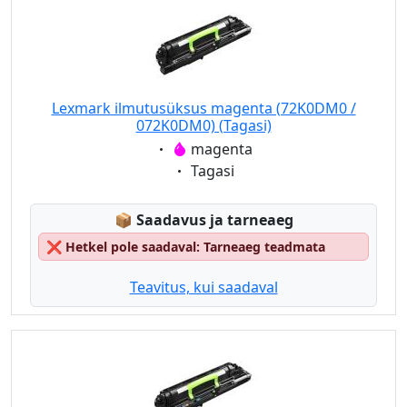
Lexmark ilmutusüksus magenta (72K0DM0 /
072K0DM0) (Tagasi)
Eigenschaft:
magenta
Eigenschaft:
Tagasi
Lagerstatus:
📦
Saadavus ja tarneaeg
❌
Hetkel pole saadaval: Tarneaeg teadmata
Teavitus, kui saadaval