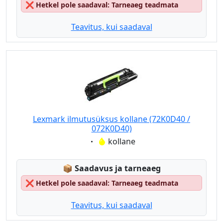
❌
Hetkel pole saadaval: Tarneaeg teadmata
Teavitus, kui saadaval
Lexmark ilmutusüksus kollane (72K0D40 /
072K0D40)
Eigenschaft:
kollane
Lagerstatus:
📦
Saadavus ja tarneaeg
❌
Hetkel pole saadaval: Tarneaeg teadmata
Teavitus, kui saadaval