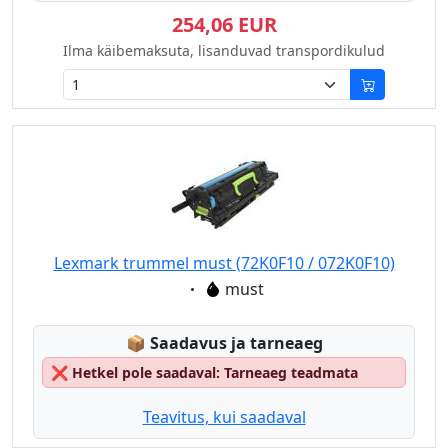
254,06 EUR
Ilma käibemaksuta, lisanduvad transpordikulud
Lexmark trummel must (72K0F10 / 072K0F10)
Eigenschaft:
must
Lagerstatus:
📦
Saadavus ja tarneaeg
❌
Hetkel pole saadaval: Tarneaeg teadmata
Teavitus, kui saadaval