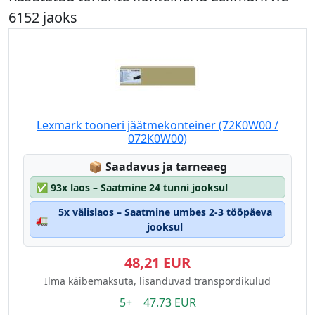
6152 jaoks
Lexmark tooneri jäätmekonteiner (72K0W00 /
072K0W00)
Lagerstatus:
📦
Saadavus ja tarneaeg
✅
93x laos – Saatmine 24 tunni jooksul
5x välislaos – Saatmine umbes 2-3 tööpäeva
🚛
jooksul
48,21 EUR
Ilma käibemaksuta, lisanduvad transpordikulud
5+ 47.73 EUR