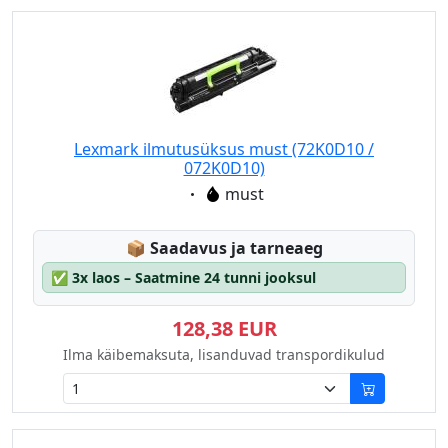
Lexmark ilmutusüksus must (72K0D10 /
072K0D10)
Eigenschaft:
must
Lagerstatus:
📦
Saadavus ja tarneaeg
✅
3x laos – Saatmine 24 tunni jooksul
128,38 EUR
Ilma käibemaksuta, lisanduvad transpordikulud