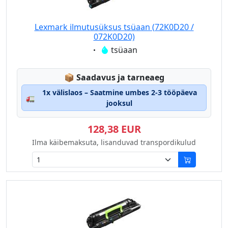
Lexmark ilmutusüksus tsüaan (72K0D20 /
072K0D20)
Eigenschaft:
tsüaan
Lagerstatus:
📦
Saadavus ja tarneaeg
1x välislaos – Saatmine umbes 2-3 tööpäeva
🚛
jooksul
128,38 EUR
Ilma käibemaksuta, lisanduvad transpordikulud