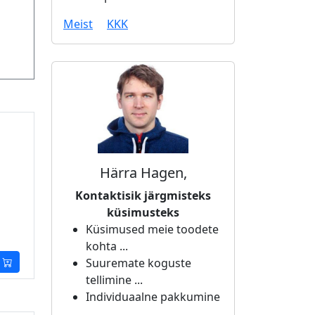
Meist
KKK
Härra Hagen,
Kontaktisik järgmisteks
küsimusteks
Küsimused meie toodete
kohta ...
Suuremate koguste
tellimine ...
Individuaalne pakkumine
...