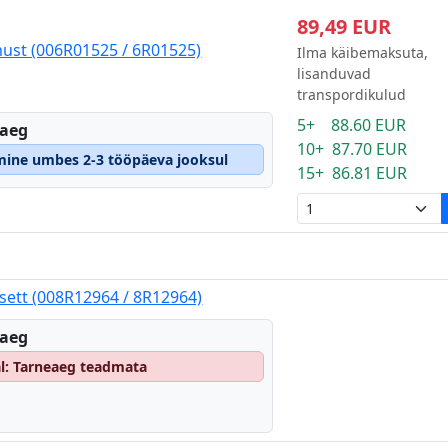
89,49 EUR
must (006R01525 / 6R01525)
Ilma käibemaksuta,
lisanduvad
transpordikulud
5+ 88.60 EUR
eaeg
10+ 87.70 EUR
tmine umbes 2-3 tööpäeva jooksul
15+ 86.81 EUR
sett (008R12964 / 8R12964)
eaeg
al: Tarneaeg teadmata