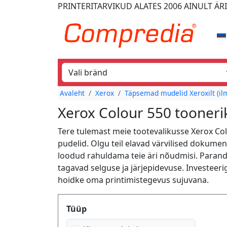
PRINTERITARVIKUD
ALATES 2006
AINULT ÄR
Avaleht
Xerox
Täpsemad mudelid Xeroxilt (il
Xerox Colour 550 toonerik
Tere tulemast meie tootevalikusse Xerox Colo
pudelid. Olgu teil elavad värvilised dokume
loodud rahuldama teie äri nõudmisi. Paran
tagavad selguse ja järjepidevuse. Investeer
hoidke oma printimistegevus sujuvana.
Produktfilter
Tüüp