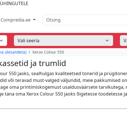
IÜHINGUTELE
Otsing
Compredia.ee
ma ülesandeta)
Xerox Colour 550
assetid ja trumlid
ur 550 jaoks, sealhulgas kvaliteetsed tonerid ja prügitoner
ndid või teravad must-valged väljundid, meie pakkumised o
dage oma printimiskogemust usaldusväärsete tarvikutega, 
ige täna oma Xerox Colour 550 jaoks õigetesse toodetesse j