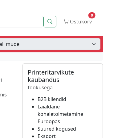
0
Otsing
Ostukorv
Printeritarvikute
kaubandus
i
n
fookusega
mis
B2B kliendid
a
Laialdane
kohaletoimetamine
Euroopas
Suured kogused
Eksport