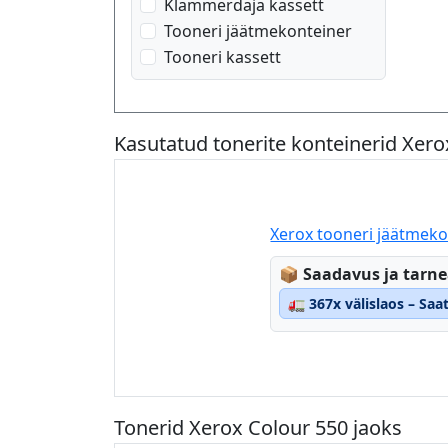
Klammerdaja kassett
Tooneri jäätmekonteiner
Tooneri kassett
Kasutatud tonerite konteinerid Xero
Xerox tooneri jäätmeko
Lagerstatus:
📦
Saadavus ja tarn
🚛
367x välislaos – Sa
Tonerid Xerox Colour 550 jaoks