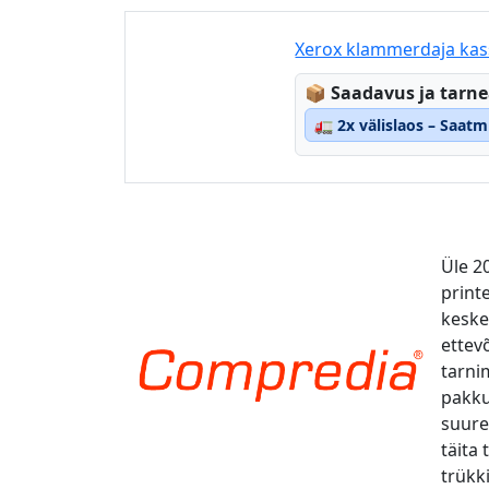
Xerox klammerdaja kas
Lagerstatus:
📦
Saadavus ja tarn
🚛
2x välislaos – Saat
Üle 2
print
kesk
ettevõ
tarni
pakku
suure
täita 
trükk