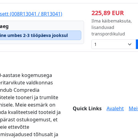
225,89 EUR
sett (008R13041 / 8R13041)
Ilma käibemaksuta,
eaeg
lisanduvad
transpordikulud
mine umbes 2-3 tööpäeva jooksul
0-aastase kogemusega
eritarvikute valdkonnas
endub Compredia
tetele tooneri ja trumlite
misele. Meie eesmärk on
Quick Links
Avaleht
Mei
da kvaliteetseid tooteid ja
pärast ostukogemust, et
teie ettevõtte
imisvajadused tõhusalt ja