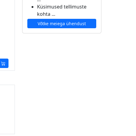
Küsimused tellimuste
kohta ...
Võtke meiega ühendust