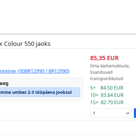
x Colour 550 jaoks
85,35 EUR
Ilma käibemaksuta,
nteiner (008R12990 / 8R12990)
lisanduvad
transpordikulud
eaeg
5+ 84.50 EUR
atmine umbes 2-3 tööpäeva jooksul
10+ 83.64 EUR
15+ 82.79 EUR