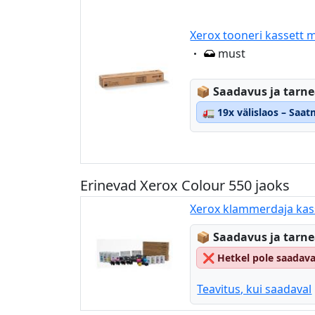
Xerox tooneri kassett 
Eigenschaft:
must
Lagerstatus:
📦
Saadavus ja tarn
🚛
19x välislaos – Saa
Erinevad Xerox Colour 550 jaoks
Xerox klammerdaja kas
Lagerstatus:
📦
Saadavus ja tarn
❌
Hetkel pole saadav
Teavitus, kui saadaval