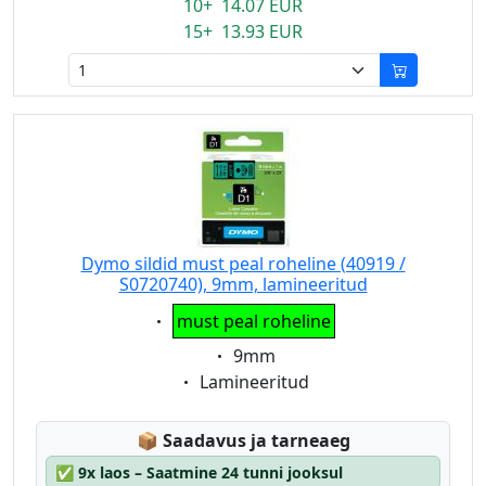
10+ 14.07 EUR
15+ 13.93 EUR
Dymo sildid must peal roheline (40919 /
S0720740), 9mm, lamineeritud
Eigenschaft:
must peal roheline
Eigenschaft:
9mm
Eigenschaft:
Lamineeritud
Lagerstatus:
📦
Saadavus ja tarneaeg
✅
9x laos – Saatmine 24 tunni jooksul