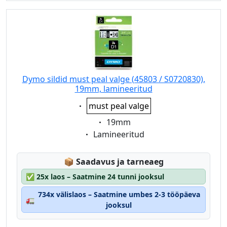
Dymo sildid must peal valge (45803 / S0720830),
19mm, lamineeritud
Eigenschaft:
must peal valge
Eigenschaft:
19mm
Eigenschaft:
Lamineeritud
Lagerstatus:
📦
Saadavus ja tarneaeg
✅
25x laos – Saatmine 24 tunni jooksul
734x välislaos – Saatmine umbes 2-3 tööpäeva
🚛
jooksul