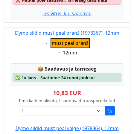
❌
Hetkel pole saadaval: Tarneaeg teadmata
Teavitus, kui saadaval
Dymo sildid must peal oranž (1978367), 12mm
Eigenschaft:
must peal oranž
Eigenschaft:
12mm
Lagerstatus:
📦
Saadavus ja tarneaeg
✅
1x laos – Saatmine 24 tunni jooksul
10,83 EUR
Ilma käibemaksuta, lisanduvad transpordikulud
Dymo sildid must peal valge (1978364), 12mm