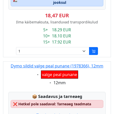
jooksul
18,47 EUR
Ilma käibemaksuta, lisanduvad transpordikulud
5+ 18.29 EUR
10+ 18.10 EUR
15+ 17.92 EUR
Dymo sildid valge peal punane (1978366), 12mm
Eigenschaft:
valge peal punane
Eigenschaft:
12mm
Lagerstatus:
📦
Saadavus ja tarneaeg
❌
Hetkel pole saadaval: Tarneaeg teadmata