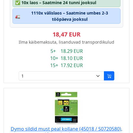
✅
10x laos – Saatmine 24 tunni jooksul
1110x välislaos – Saatmine umbes 2-3
🚛
tööpäeva jooksul
18,47 EUR
Ilma käibemaksuta, lisanduvad transpordikulud
5+ 18.29 EUR
10+ 18.10 EUR
15+ 17.92 EUR
Dymo sildid must peal kollane (45018 / S0720580),