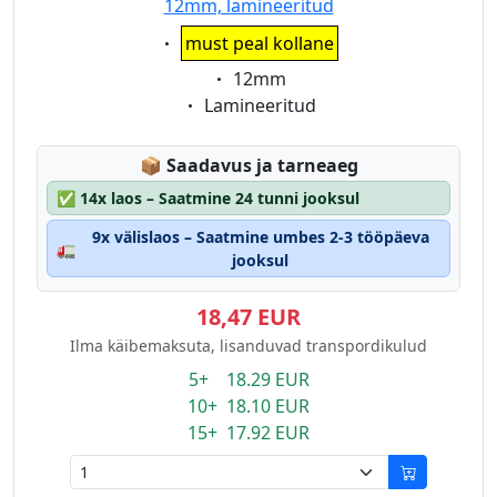
12mm, lamineeritud
Eigenschaft:
must peal kollane
Eigenschaft:
12mm
Eigenschaft:
Lamineeritud
Lagerstatus:
📦
Saadavus ja tarneaeg
✅
14x laos – Saatmine 24 tunni jooksul
9x välislaos – Saatmine umbes 2-3 tööpäeva
🚛
jooksul
18,47 EUR
Ilma käibemaksuta, lisanduvad transpordikulud
5+ 18.29 EUR
10+ 18.10 EUR
15+ 17.92 EUR