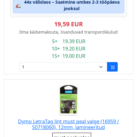
44x välislaos – Saatmine umbes 2-3 tööpäeva
🚛
jooksul
19,59 EUR
Ilma käibemaksuta, lisanduvad transpordikulud
5+ 19.39 EUR
10+ 19.20 EUR
15+ 19.00 EUR
Dymo LetraTag lint must peal valge (16959 /
S0718060), 12mm, lamineeritud
Eigenschaft: