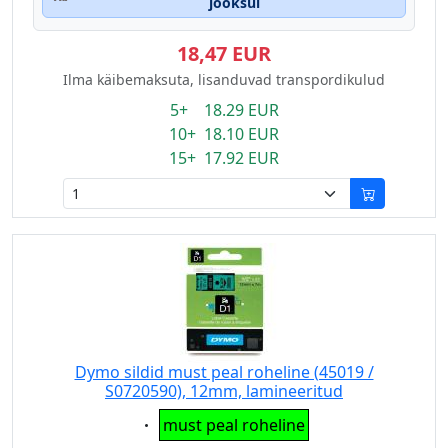
jooksul
18,47 EUR
Ilma käibemaksuta, lisanduvad transpordikulud
5+ 18.29 EUR
10+ 18.10 EUR
15+ 17.92 EUR
Dymo sildid must peal roheline (45019 /
S0720590), 12mm, lamineeritud
Eigenschaft:
must peal roheline