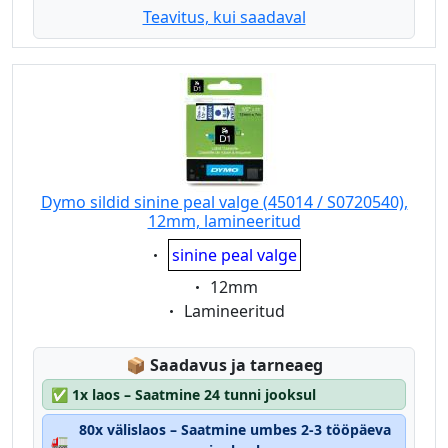
Teavitus, kui saadaval
Dymo sildid sinine peal valge (45014 / S0720540),
12mm, lamineeritud
Eigenschaft:
sinine peal valge
Eigenschaft:
12mm
Eigenschaft:
Lamineeritud
Lagerstatus:
📦
Saadavus ja tarneaeg
✅
1x laos – Saatmine 24 tunni jooksul
80x välislaos – Saatmine umbes 2-3 tööpäeva
🚛