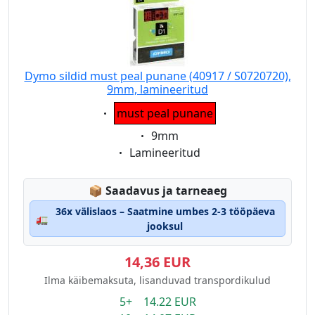
Dymo sildid must peal punane (40917 / S0720720),
9mm, lamineeritud
Eigenschaft:
must peal punane
Eigenschaft:
9mm
Eigenschaft:
Lamineeritud
Lagerstatus:
📦
Saadavus ja tarneaeg
36x välislaos – Saatmine umbes 2-3 tööpäeva
🚛
jooksul
14,36 EUR
Ilma käibemaksuta, lisanduvad transpordikulud
5+ 14.22 EUR