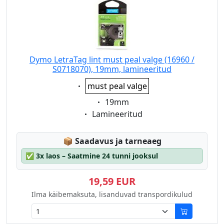
Dymo LetraTag lint must peal valge (16960 /
S0718070), 19mm, lamineeritud
Eigenschaft:
must peal valge
Eigenschaft:
19mm
Eigenschaft:
Lamineeritud
Lagerstatus:
📦
Saadavus ja tarneaeg
✅
3x laos – Saatmine 24 tunni jooksul
19,59 EUR
Ilma käibemaksuta, lisanduvad transpordikulud