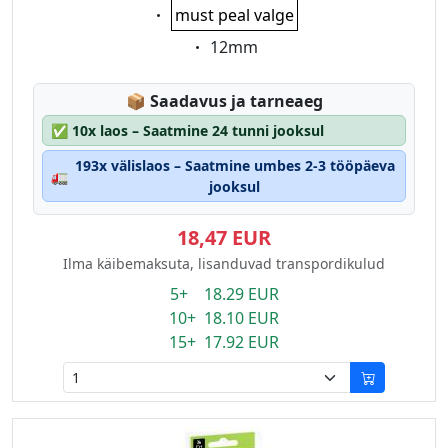
Eigenschaft:
must peal valge
Eigenschaft:
12mm
Lagerstatus:
📦
Saadavus ja tarneaeg
✅
10x laos – Saatmine 24 tunni jooksul
193x välislaos – Saatmine umbes 2-3 tööpäeva
🚛
jooksul
18,47 EUR
Ilma käibemaksuta, lisanduvad transpordikulud
5+ 18.29 EUR
10+ 18.10 EUR
15+ 17.92 EUR