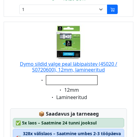
Dymo sildid valge peal läbipaistev (45020 /
S0720600), 12mm, lamineeritud
Eigenschaft:
valge peal läbipaistev
Eigenschaft:
12mm
Eigenschaft:
Lamineeritud
Lagerstatus:
📦
Saadavus ja tarneaeg
✅
5x laos – Saatmine 24 tunni jooksul
328x välislaos – Saatmine umbes 2-3 tööpäeva
🚛