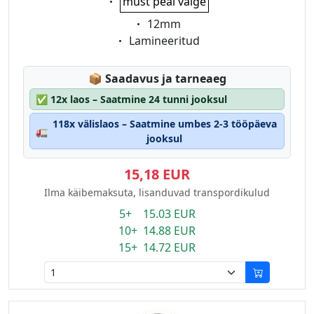
must peal valge
Eigenschaft:
12mm
Eigenschaft:
Lamineeritud
Lagerstatus:
📦
Saadavus ja tarneaeg
✅
12x laos – Saatmine 24 tunni jooksul
118x välislaos – Saatmine umbes 2-3 tööpäeva
🚛
jooksul
15,18 EUR
Ilma käibemaksuta, lisanduvad transpordikulud
5+ 15.03 EUR
10+ 14.88 EUR
15+ 14.72 EUR