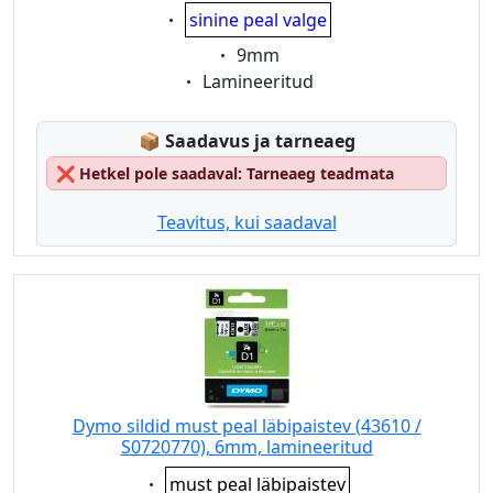
Eigenschaft:
sinine peal valge
Eigenschaft:
9mm
Eigenschaft:
Lamineeritud
Lagerstatus:
📦
Saadavus ja tarneaeg
❌
Hetkel pole saadaval: Tarneaeg teadmata
Teavitus, kui saadaval
Dymo sildid must peal läbipaistev (43610 /
S0720770), 6mm, lamineeritud
Eigenschaft:
must peal läbipaistev