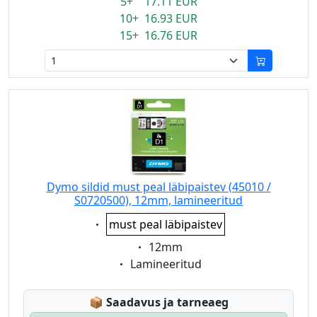
5+ 17.11 EUR
10+ 16.93 EUR
15+ 16.76 EUR
Dymo sildid must peal läbipaistev (45010 /
S0720500), 12mm, lamineeritud
Eigenschaft:
must peal läbipaistev
Eigenschaft:
12mm
Eigenschaft:
Lamineeritud
Lagerstatus:
📦
Saadavus ja tarneaeg