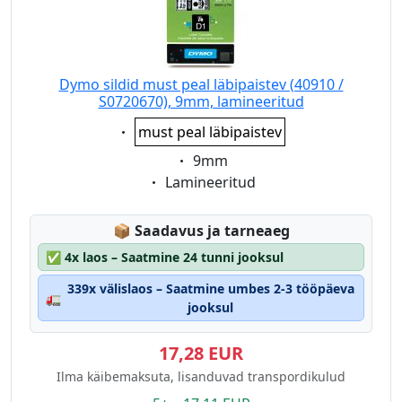
Dymo sildid must peal läbipaistev (40910 /
S0720670), 9mm, lamineeritud
Eigenschaft:
must peal läbipaistev
Eigenschaft:
9mm
Eigenschaft:
Lamineeritud
Lagerstatus:
📦
Saadavus ja tarneaeg
✅
4x laos – Saatmine 24 tunni jooksul
339x välislaos – Saatmine umbes 2-3 tööpäeva
🚛
jooksul
17,28 EUR
Ilma käibemaksuta, lisanduvad transpordikulud