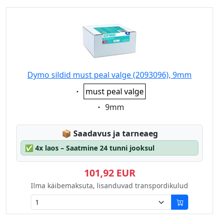
Dymo sildid must peal valge (2093096), 9mm
Eigenschaft:
must peal valge
Eigenschaft:
9mm
Lagerstatus:
📦
Saadavus ja tarneaeg
✅
4x laos – Saatmine 24 tunni jooksul
101,92 EUR
Ilma käibemaksuta, lisanduvad transpordikulud