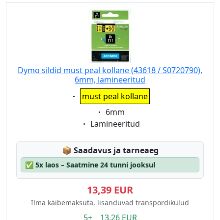
Dymo sildid must peal kollane (43618 / S0720790),
6mm, lamineeritud
Eigenschaft:
must peal kollane
Eigenschaft:
6mm
Eigenschaft:
Lamineeritud
Lagerstatus:
📦
Saadavus ja tarneaeg
✅
5x laos – Saatmine 24 tunni jooksul
13,39 EUR
Ilma käibemaksuta, lisanduvad transpordikulud
5+ 13.26 EUR