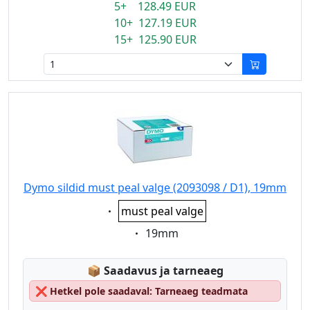
5+ 128.49 EUR
10+ 127.19 EUR
15+ 125.90 EUR
Dymo sildid must peal valge (2093098 / D1), 19mm
Eigenschaft:
must peal valge
Eigenschaft:
19mm
Lagerstatus:
📦
Saadavus ja tarneaeg
❌
Hetkel pole saadaval: Tarneaeg teadmata