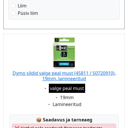
Liim
Püsiv liim
Dymo sildid valge peal must (45811 / S0720910),
19mm, lamineeritud
Eigenschaft:
valge peal must
Eigenschaft:
19mm
Eigenschaft:
Lamineeritud
Lagerstatus:
📦
Saadavus ja tarneaeg