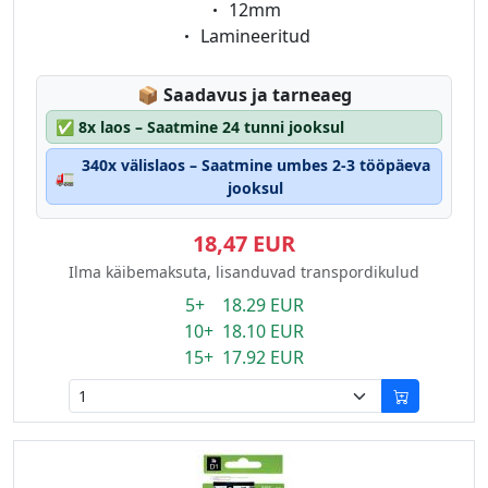
Eigenschaft:
12mm
Eigenschaft:
Lamineeritud
Lagerstatus:
📦
Saadavus ja tarneaeg
✅
8x laos – Saatmine 24 tunni jooksul
340x välislaos – Saatmine umbes 2-3 tööpäeva
🚛
jooksul
18,47 EUR
Ilma käibemaksuta, lisanduvad transpordikulud
5+ 18.29 EUR
10+ 18.10 EUR
15+ 17.92 EUR