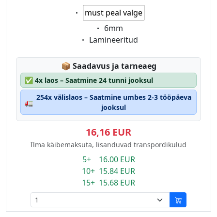
Eigenschaft:
must peal valge
Eigenschaft:
6mm
Eigenschaft:
Lamineeritud
Lagerstatus:
📦
Saadavus ja tarneaeg
✅
4x laos – Saatmine 24 tunni jooksul
254x välislaos – Saatmine umbes 2-3 tööpäeva
🚛
jooksul
16,16 EUR
Ilma käibemaksuta, lisanduvad transpordikulud
5+ 16.00 EUR
10+ 15.84 EUR
15+ 15.68 EUR