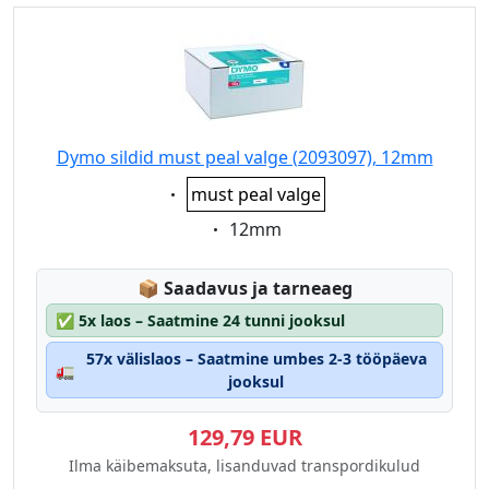
Dymo sildid must peal valge (2093097), 12mm
Eigenschaft:
must peal valge
Eigenschaft:
12mm
Lagerstatus:
📦
Saadavus ja tarneaeg
✅
5x laos – Saatmine 24 tunni jooksul
57x välislaos – Saatmine umbes 2-3 tööpäeva
🚛
jooksul
129,79 EUR
Ilma käibemaksuta, lisanduvad transpordikulud