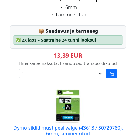
Eigenschaft:
6mm
Eigenschaft:
Lamineeritud
Lagerstatus:
📦
Saadavus ja tarneaeg
✅
2x laos – Saatmine 24 tunni jooksul
13,39 EUR
Ilma käibemaksuta, lisanduvad transpordikulud
Dymo sildid must peal valge (43613 / S0720780),
6mm, lamineeritud