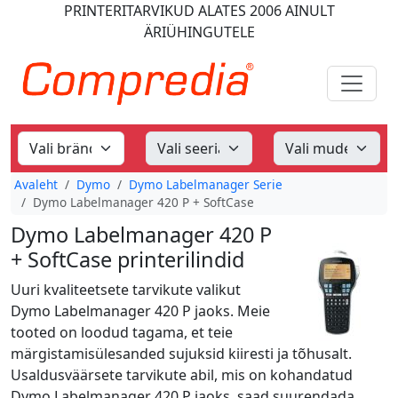
PRINTERITARVIKUD
ALATES 2006
AINULT
ÄRIÜHINGUTELE
Avaleht
Dymo
Dymo Labelmanager Serie
Dymo Labelmanager 420 P + SoftCase
Dymo Labelmanager 420 P
+ SoftCase printerilindid
Uuri kvaliteetsete tarvikute valikut
Dymo Labelmanager 420 P jaoks. Meie
tooted on loodud tagama, et teie
märgistamisülesanded sujuksid kiiresti ja tõhusalt.
Usaldusväärsete tarvikute abil, mis on kohandatud
Dymo Labelmanager 420 P jaoks, saad suurendada