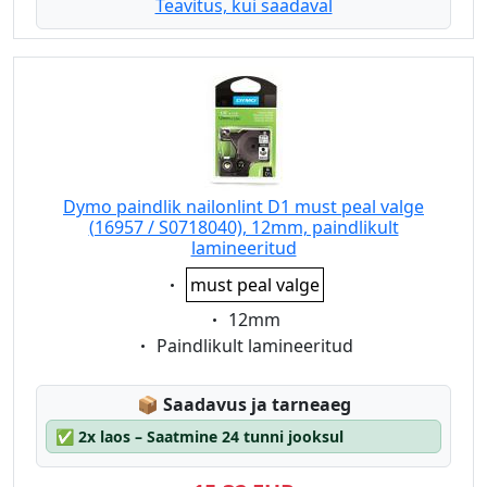
Teavitus, kui saadaval
Dymo paindlik nailonlint D1 must peal valge
(16957 / S0718040), 12mm, paindlikult
lamineeritud
Eigenschaft:
must peal valge
Eigenschaft:
12mm
Eigenschaft:
Paindlikult lamineeritud
Lagerstatus:
📦
Saadavus ja tarneaeg
✅
2x laos – Saatmine 24 tunni jooksul