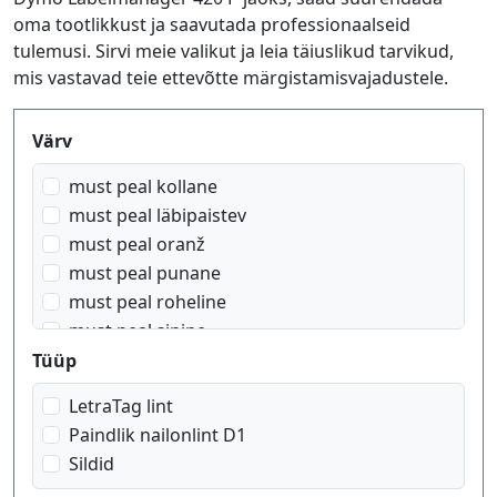
oma tootlikkust ja saavutada professionaalseid
tulemusi. Sirvi meie valikut ja leia täiuslikud tarvikud,
mis vastavad teie ettevõtte märgistamisvajadustele.
Produktfilter
Värv
must peal kollane
must peal läbipaistev
must peal oranž
must peal punane
must peal roheline
must peal sinine
must peal valge
Tüüp
punane peal valge
LetraTag lint
sinine peal valge
Paindlik nailonlint D1
valge peal läbipaistev
Sildid
valge peal must