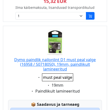
15,32 EUR
Ilma käibemaksuta, lisanduvad transpordikulud
Dymo paindlik nailonlint D1 must peal valge
(16958 / S0718050), 19mm, paindlikult
lamineeritud
Eigenschaft:
must peal valge
Eigenschaft:
19mm
Eigenschaft:
Paindlikult lamineeritud
Lagerstatus:
📦
Saadavus ja tarneaeg