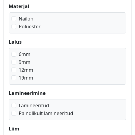
valge peal punane
Materjal
Nailon
Polüester
Laius
6mm
9mm
12mm
19mm
Lamineerimine
Lamineeritud
Paindlikult lamineeritud
Liim