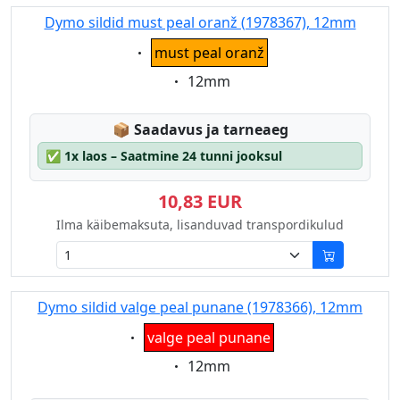
Dymo sildid must peal oranž (1978367), 12mm
Eigenschaft:
must peal oranž
Eigenschaft:
12mm
Lagerstatus:
📦
Saadavus ja tarneaeg
✅
1x laos – Saatmine 24 tunni jooksul
10,83 EUR
Ilma käibemaksuta, lisanduvad transpordikulud
Dymo sildid valge peal punane (1978366), 12mm
Eigenschaft:
valge peal punane
Eigenschaft:
12mm