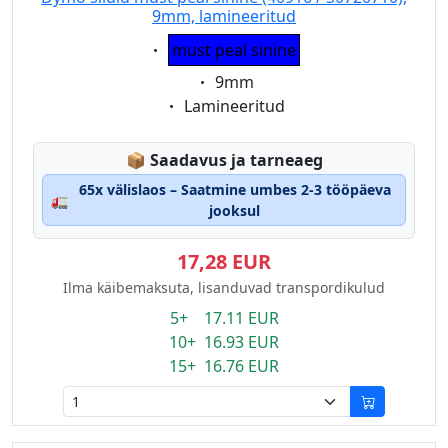
9mm, lamineeritud
Eigenschaft:
must peal sinine
Eigenschaft:
9mm
Eigenschaft:
Lamineeritud
Lagerstatus:
📦
Saadavus ja tarneaeg
65x välislaos – Saatmine umbes 2-3 tööpäeva
🚛
jooksul
17,28 EUR
Ilma käibemaksuta, lisanduvad transpordikulud
5+ 17.11 EUR
10+ 16.93 EUR
15+ 16.76 EUR