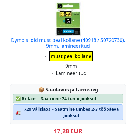
Dymo sildid must peal kollane (40918 / S0720730),
9mm, lamineeritud
Eigenschaft:
must peal kollane
Eigenschaft:
9mm
Eigenschaft:
Lamineeritud
Lagerstatus:
📦
Saadavus ja tarneaeg
✅
6x laos – Saatmine 24 tunni jooksul
72x välislaos – Saatmine umbes 2-3 tööpäeva
🚛
jooksul
17,28 EUR