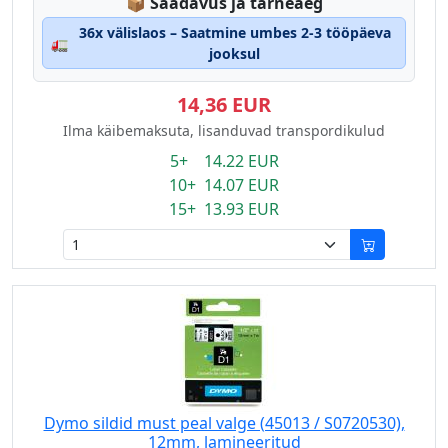
Lagerstatus:
📦
Saadavus ja tarneaeg
36x välislaos – Saatmine umbes 2-3 tööpäeva
🚛
jooksul
14,36 EUR
Ilma käibemaksuta, lisanduvad transpordikulud
5+ 14.22 EUR
10+ 14.07 EUR
15+ 13.93 EUR
Dymo sildid must peal valge (45013 / S0720530),
12mm, lamineeritud