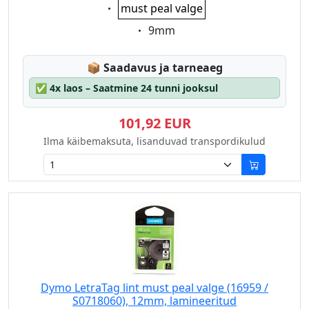
Eigenschaft:
must peal valge
Eigenschaft:
9mm
Lagerstatus:
📦
Saadavus ja tarneaeg
✅
4x laos – Saatmine 24 tunni jooksul
101,92 EUR
Ilma käibemaksuta, lisanduvad transpordikulud
Dymo LetraTag lint must peal valge (16959 /
S0718060), 12mm, lamineeritud