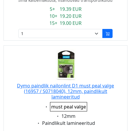
Ilma käibemaksuta, lisanduvad transpordikulud
5+ 19.39 EUR
10+ 19.20 EUR
15+ 19.00 EUR
Dymo paindlik nailonlint D1 must peal valge
(16957 / S0718040), 12mm, paindlikult
lamineeritud
Eigenschaft:
must peal valge
Eigenschaft:
12mm
Eigenschaft:
Paindlikult lamineeritud