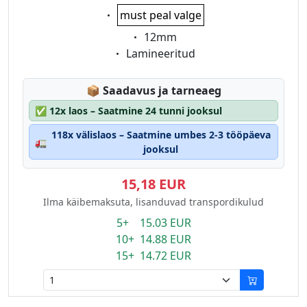
Eigenschaft:
must peal valge
Eigenschaft:
12mm
Eigenschaft:
Lamineeritud
Lagerstatus:
📦
Saadavus ja tarneaeg
✅
12x laos – Saatmine 24 tunni jooksul
118x välislaos – Saatmine umbes 2-3 tööpäeva
🚛
jooksul
15,18 EUR
Ilma käibemaksuta, lisanduvad transpordikulud
5+ 15.03 EUR
10+ 14.88 EUR
15+ 14.72 EUR