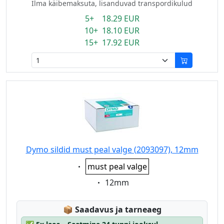
Ilma käibemaksuta, lisanduvad transpordikulud
5+ 18.29 EUR
10+ 18.10 EUR
15+ 17.92 EUR
Dymo sildid must peal valge (2093097), 12mm
Eigenschaft:
must peal valge
Eigenschaft:
12mm
Lagerstatus:
📦
Saadavus ja tarneaeg