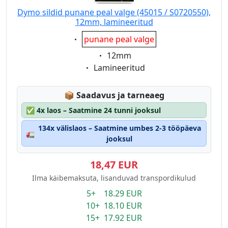
Dymo sildid punane peal valge (45015 / S0720550),
12mm, lamineeritud
Eigenschaft:
punane peal valge
Eigenschaft:
12mm
Eigenschaft:
Lamineeritud
Lagerstatus:
📦
Saadavus ja tarneaeg
✅
4x laos – Saatmine 24 tunni jooksul
134x välislaos – Saatmine umbes 2-3 tööpäeva
🚛
jooksul
18,47 EUR
Ilma käibemaksuta, lisanduvad transpordikulud
5+ 18.29 EUR
10+ 18.10 EUR
15+ 17.92 EUR