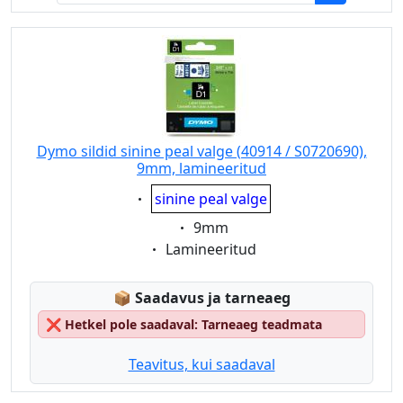
Dymo sildid sinine peal valge (40914 / S0720690),
9mm, lamineeritud
Eigenschaft:
sinine peal valge
Eigenschaft:
9mm
Eigenschaft:
Lamineeritud
Lagerstatus:
📦
Saadavus ja tarneaeg
❌
Hetkel pole saadaval: Tarneaeg teadmata
Teavitus, kui saadaval