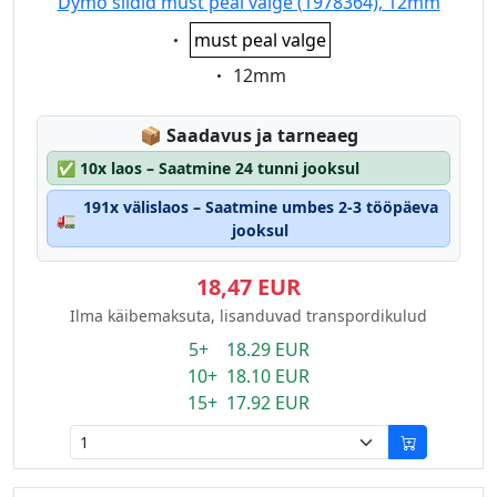
Dymo sildid must peal valge (1978364), 12mm
Eigenschaft:
must peal valge
Eigenschaft:
12mm
Lagerstatus:
📦
Saadavus ja tarneaeg
✅
10x laos – Saatmine 24 tunni jooksul
191x välislaos – Saatmine umbes 2-3 tööpäeva
🚛
jooksul
18,47 EUR
Ilma käibemaksuta, lisanduvad transpordikulud
5+ 18.29 EUR
10+ 18.10 EUR
15+ 17.92 EUR