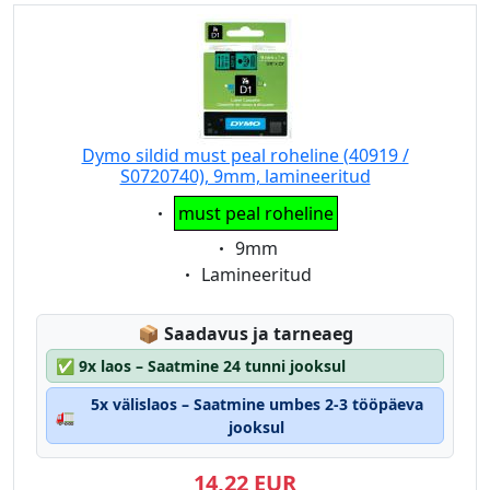
Dymo sildid must peal roheline (40919 /
S0720740), 9mm, lamineeritud
Eigenschaft:
must peal roheline
Eigenschaft:
9mm
Eigenschaft:
Lamineeritud
Lagerstatus:
📦
Saadavus ja tarneaeg
✅
9x laos – Saatmine 24 tunni jooksul
5x välislaos – Saatmine umbes 2-3 tööpäeva
🚛
jooksul
14,22 EUR