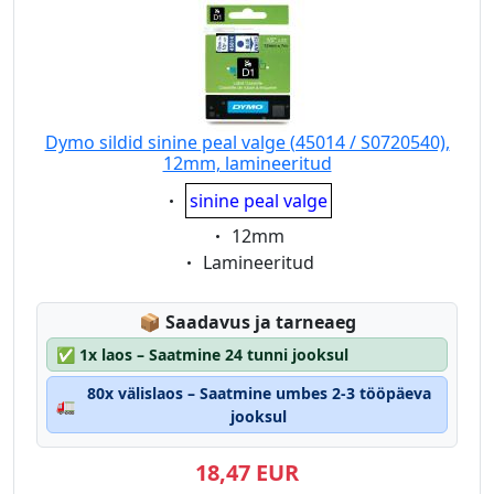
Dymo sildid sinine peal valge (45014 / S0720540),
12mm, lamineeritud
Eigenschaft:
sinine peal valge
Eigenschaft:
12mm
Eigenschaft:
Lamineeritud
Lagerstatus:
📦
Saadavus ja tarneaeg
✅
1x laos – Saatmine 24 tunni jooksul
80x välislaos – Saatmine umbes 2-3 tööpäeva
🚛
jooksul
18,47 EUR