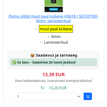
Dymo sildid must peal kollane (43618 / S0720790),
6mm, lamineeritud
Eigenschaft:
must peal kollane
Eigenschaft:
6mm
Eigenschaft:
Lamineeritud
Lagerstatus:
📦
Saadavus ja tarneaeg
✅
5x laos – Saatmine 24 tunni jooksul
13,39 EUR
Ilma käibemaksuta, lisanduvad transpordikulud
5+ 13.26 EUR