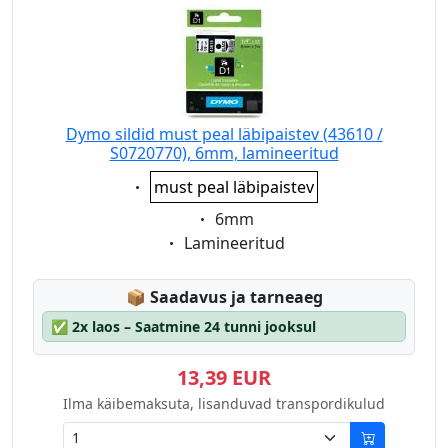
Dymo sildid must peal läbipaistev (43610 /
S0720770), 6mm, lamineeritud
Eigenschaft:
must peal läbipaistev
Eigenschaft:
6mm
Eigenschaft:
Lamineeritud
Lagerstatus:
📦
Saadavus ja tarneaeg
✅
2x laos – Saatmine 24 tunni jooksul
13,39 EUR
Ilma käibemaksuta, lisanduvad transpordikulud