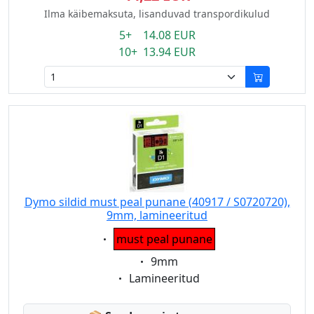
Ilma käibemaksuta, lisanduvad transpordikulud
5+ 14.08 EUR
10+ 13.94 EUR
Dymo sildid must peal punane (40917 / S0720720),
9mm, lamineeritud
Eigenschaft:
must peal punane
Eigenschaft:
9mm
Eigenschaft:
Lamineeritud