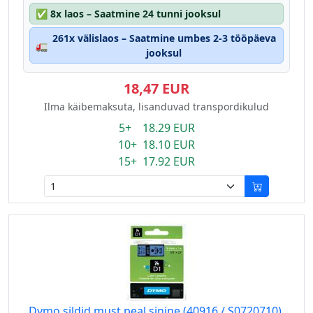
✅
8x laos – Saatmine 24 tunni jooksul
261x välislaos – Saatmine umbes 2-3 tööpäeva
🚛
jooksul
18,47 EUR
Ilma käibemaksuta, lisanduvad transpordikulud
5+ 18.29 EUR
10+ 18.10 EUR
15+ 17.92 EUR
Dymo sildid must peal sinine (40916 / S0720710),