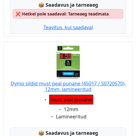
Lagerstatus:
📦
Saadavus ja tarneaeg
❌
Hetkel pole saadaval: Tarneaeg teadmata
Teavitus, kui saadaval
Dymo sildid must peal punane (45017 / S0720570),
12mm, lamineeritud
Eigenschaft:
must peal punane
Eigenschaft:
12mm
Eigenschaft:
Lamineeritud
Lagerstatus:
📦
Saadavus ja tarneaeg