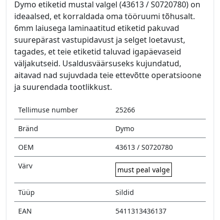
Dymo etiketid mustal valgel (43613 / S0720780) on
ideaalsed, et korraldada oma tööruumi tõhusalt.
6mm laiusega laminaatitud etiketid pakuvad
suurepärast vastupidavust ja selget loetavust,
tagades, et teie etiketid taluvad igapäevaseid
väljakutseid. Usaldusväärsuseks kujundatud,
aitavad nad sujuvdada teie ettevõtte operatsioone
ja suurendada tootlikkust.
Tellimuse number
25266
Bränd
Dymo
OEM
43613 / S0720780
Värv
must peal valge
Tüüp
Sildid
EAN
5411313436137