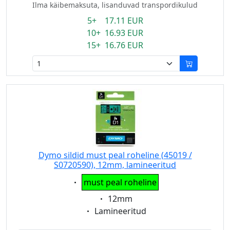
Ilma käibemaksuta, lisanduvad transpordikulud
5+ 17.11 EUR
10+ 16.93 EUR
15+ 16.76 EUR
Dymo sildid must peal roheline (45019 /
S0720590), 12mm, lamineeritud
Eigenschaft:
must peal roheline
Eigenschaft:
12mm
Eigenschaft:
Lamineeritud