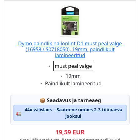
Dymo paindlik nailonlint D1 must peal valge
(16958 / S0718050), 19mm, paindlikult
lamineeritud
Eigenschaft:
must peal valge
Eigenschaft:
19mm
Eigenschaft:
Paindlikult lamineeritud
Lagerstatus:
📦
Saadavus ja tarneaeg
44x välislaos – Saatmine umbes 2-3 tööpäeva
🚛
jooksul
19,59 EUR