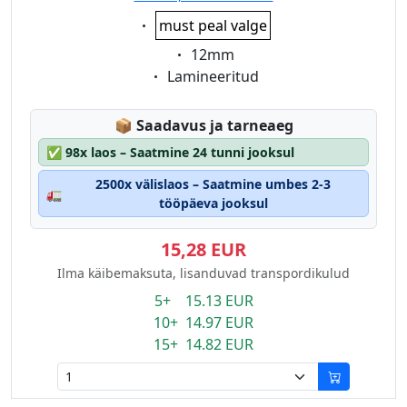
Eigenschaft:
must peal valge
Eigenschaft:
12mm
Eigenschaft:
Lamineeritud
Lagerstatus:
📦
Saadavus ja tarneaeg
✅
98x laos – Saatmine 24 tunni jooksul
2500x välislaos – Saatmine umbes 2-3
🚛
tööpäeva jooksul
15,28 EUR
Ilma käibemaksuta, lisanduvad transpordikulud
5+ 15.13 EUR
10+ 14.97 EUR
15+ 14.82 EUR