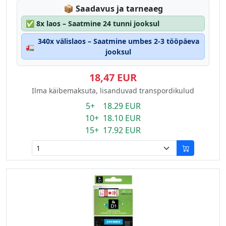
Lagerstatus:
📦
Saadavus ja tarneaeg
✅
8x laos – Saatmine 24 tunni jooksul
340x välislaos – Saatmine umbes 2-3 tööpäeva
🚛
jooksul
18,47 EUR
Ilma käibemaksuta, lisanduvad transpordikulud
5+ 18.29 EUR
10+ 18.10 EUR
15+ 17.92 EUR