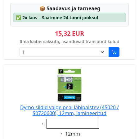
Lagerstatus:
📦
Saadavus ja tarneaeg
✅
2x laos – Saatmine 24 tunni jooksul
15,32 EUR
Ilma käibemaksuta, lisanduvad transpordikulud
Dymo sildid valge peal läbipaistev (45020 /
S0720600), 12mm, lamineeritud
Eigenschaft:
valge peal läbipaistev
Eigenschaft:
12mm