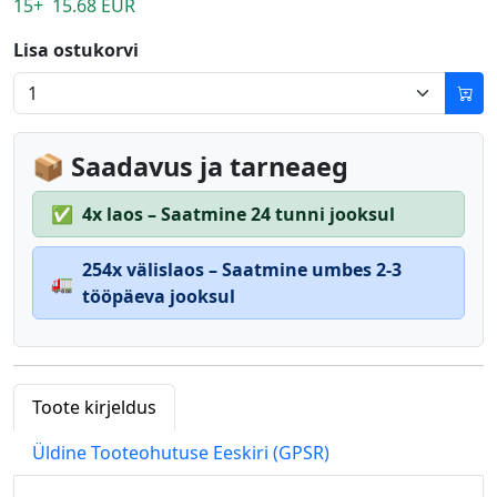
15+ 15.68 EUR
Lisa ostukorvi
📦 Saadavus ja tarneaeg
✅
4x laos – Saatmine 24 tunni jooksul
254x välislaos – Saatmine umbes 2-3
🚛
tööpäeva jooksul
Toote kirjeldus
Üldine Tooteohutuse Eeskiri (GPSR)