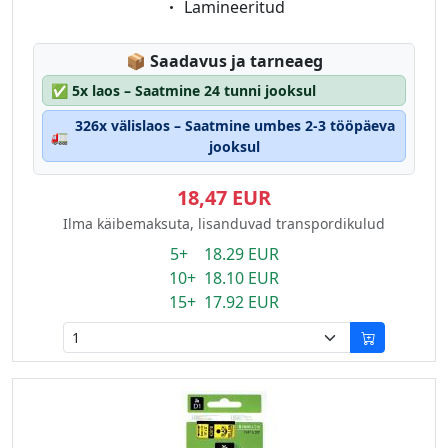
Eigenschaft:
Lamineeritud
Lagerstatus:
📦
Saadavus ja tarneaeg
✅
5x laos – Saatmine 24 tunni jooksul
326x välislaos – Saatmine umbes 2-3 tööpäeva
🚛
jooksul
18,47 EUR
Ilma käibemaksuta, lisanduvad transpordikulud
5+ 18.29 EUR
10+ 18.10 EUR
15+ 17.92 EUR