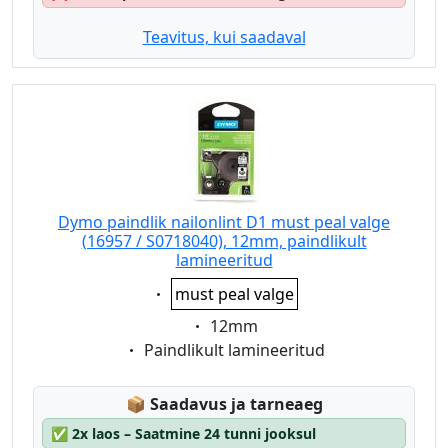
Teavitus, kui saadaval
Dymo paindlik nailonlint D1 must peal valge
(16957 / S0718040), 12mm, paindlikult
lamineeritud
Eigenschaft:
must peal valge
Eigenschaft:
12mm
Eigenschaft:
Paindlikult lamineeritud
Lagerstatus:
📦
Saadavus ja tarneaeg
✅
2x laos – Saatmine 24 tunni jooksul