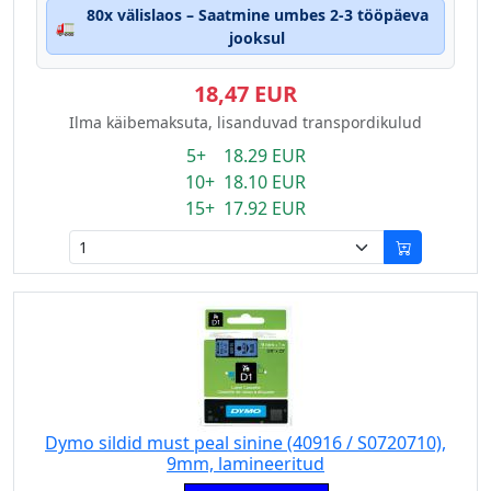
80x välislaos – Saatmine umbes 2-3 tööpäeva
🚛
jooksul
18,47 EUR
Ilma käibemaksuta, lisanduvad transpordikulud
5+ 18.29 EUR
10+ 18.10 EUR
15+ 17.92 EUR
Dymo sildid must peal sinine (40916 / S0720710),
9mm, lamineeritud