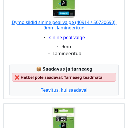
Dymo sildid sinine peal valge (40914 / S0720690),
9mm, lamineeritud
Eigenschaft:
sinine peal valge
Eigenschaft:
9mm
Eigenschaft:
Lamineeritud
Lagerstatus:
📦
Saadavus ja tarneaeg
❌
Hetkel pole saadaval: Tarneaeg teadmata
Teavitus, kui saadaval