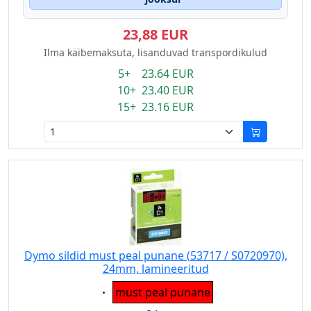
23,88 EUR
Ilma käibemaksuta, lisanduvad transpordikulud
5+ 23.64 EUR
10+ 23.40 EUR
15+ 23.16 EUR
Dymo sildid must peal punane (53717 / S0720970),
24mm, lamineeritud
Eigenschaft:
must peal punane