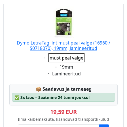
Dymo LetraTag lint must peal valge (16960 /
S0718070), 19mm, lamineeritud
Eigenschaft:
must peal valge
Eigenschaft:
19mm
Eigenschaft:
Lamineeritud
Lagerstatus:
📦
Saadavus ja tarneaeg
✅
3x laos – Saatmine 24 tunni jooksul
19,59 EUR
Ilma käibemaksuta, lisanduvad transpordikulud