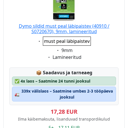
Dymo sildid must peal läbipaistev (40910 /
S0720670), 9mm, lamineeritud
Eigenschaft:
must peal läbipaistev
Eigenschaft:
9mm
Eigenschaft:
Lamineeritud
Lagerstatus:
📦
Saadavus ja tarneaeg
✅
4x laos – Saatmine 24 tunni jooksul
339x välislaos – Saatmine umbes 2-3 tööpäeva
🚛
jooksul
17,28 EUR
Ilma käibemaksuta, lisanduvad transpordikulud
5+ 17.11 EUR