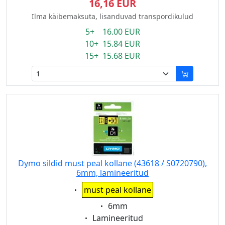
16,16 EUR
Ilma käibemaksuta, lisanduvad transpordikulud
5+ 16.00 EUR
10+ 15.84 EUR
15+ 15.68 EUR
Dymo sildid must peal kollane (43618 / S0720790),
6mm, lamineeritud
Eigenschaft:
must peal kollane
Eigenschaft:
6mm
Eigenschaft:
Lamineeritud