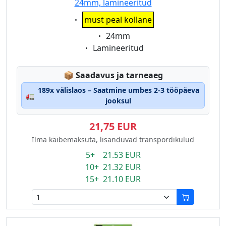
24mm, lamineeritud
Eigenschaft:
must peal kollane
Eigenschaft:
24mm
Eigenschaft:
Lamineeritud
Lagerstatus:
📦
Saadavus ja tarneaeg
189x välislaos – Saatmine umbes 2-3 tööpäeva
🚛
jooksul
21,75 EUR
Ilma käibemaksuta, lisanduvad transpordikulud
5+ 21.53 EUR
10+ 21.32 EUR
15+ 21.10 EUR