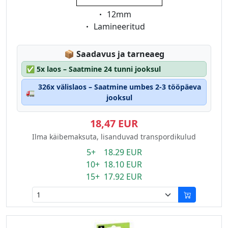
Eigenschaft:
12mm
Eigenschaft:
Lamineeritud
Lagerstatus:
📦
Saadavus ja tarneaeg
✅
5x laos – Saatmine 24 tunni jooksul
326x välislaos – Saatmine umbes 2-3 tööpäeva
🚛
jooksul
18,47 EUR
Ilma käibemaksuta, lisanduvad transpordikulud
5+ 18.29 EUR
10+ 18.10 EUR
15+ 17.92 EUR