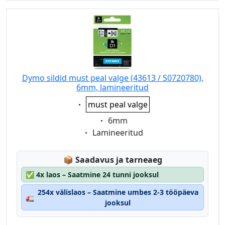
Dymo sildid must peal valge (43613 / S0720780),
6mm, lamineeritud
Eigenschaft:
must peal valge
Eigenschaft:
6mm
Eigenschaft:
Lamineeritud
Lagerstatus:
📦
Saadavus ja tarneaeg
✅
4x laos – Saatmine 24 tunni jooksul
254x välislaos – Saatmine umbes 2-3 tööpäeva
🚛
jooksul