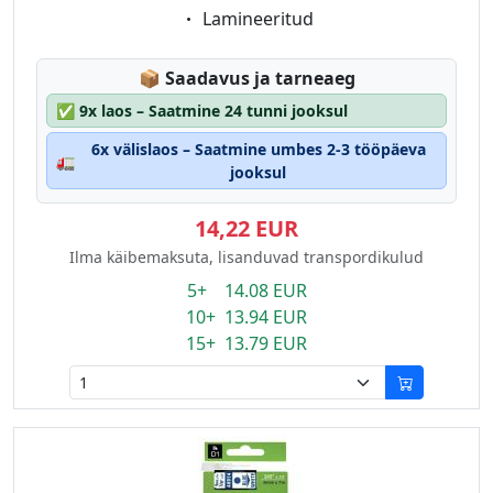
Eigenschaft:
Lamineeritud
Lagerstatus:
📦
Saadavus ja tarneaeg
✅
9x laos – Saatmine 24 tunni jooksul
6x välislaos – Saatmine umbes 2-3 tööpäeva
🚛
jooksul
14,22 EUR
Ilma käibemaksuta, lisanduvad transpordikulud
5+ 14.08 EUR
10+ 13.94 EUR
15+ 13.79 EUR