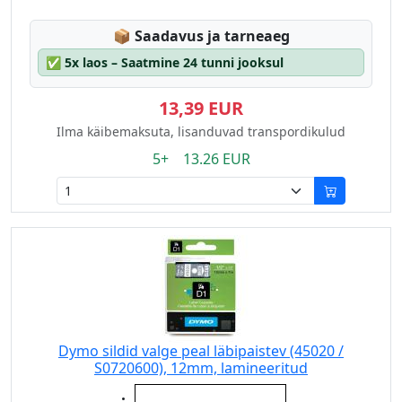
Lagerstatus:
📦
Saadavus ja tarneaeg
✅
5x laos – Saatmine 24 tunni jooksul
13,39 EUR
Ilma käibemaksuta, lisanduvad transpordikulud
5+ 13.26 EUR
Dymo sildid valge peal läbipaistev (45020 /
S0720600), 12mm, lamineeritud
Eigenschaft:
valge peal läbipaistev