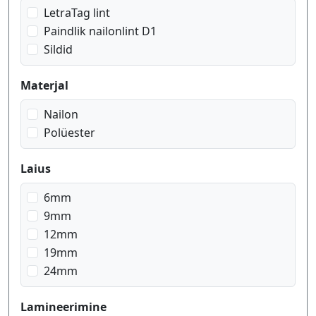
punane peal valge
LetraTag lint
sinine peal valge
Paindlik nailonlint D1
valge peal läbipaistev
Sildid
valge peal must
valge peal punane
Materjal
Nailon
Polüester
Laius
6mm
9mm
12mm
19mm
24mm
Lamineerimine