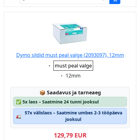
Dymo sildid must peal valge (2093097), 12mm
Eigenschaft:
must peal valge
Eigenschaft:
12mm
Lagerstatus:
📦
Saadavus ja tarneaeg
✅
5x laos – Saatmine 24 tunni jooksul
57x välislaos – Saatmine umbes 2-3 tööpäeva
🚛
jooksul
129,79 EUR