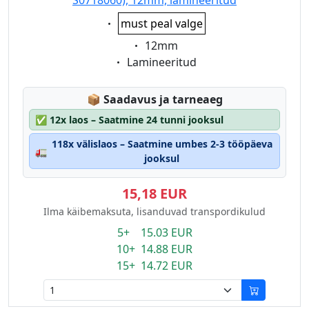
S0718060), 12mm, lamineeritud
Eigenschaft:
must peal valge
Eigenschaft:
12mm
Eigenschaft:
Lamineeritud
Lagerstatus:
📦
Saadavus ja tarneaeg
✅
12x laos – Saatmine 24 tunni jooksul
118x välislaos – Saatmine umbes 2-3 tööpäeva
🚛
jooksul
15,18 EUR
Ilma käibemaksuta, lisanduvad transpordikulud
5+ 15.03 EUR
10+ 14.88 EUR
15+ 14.72 EUR