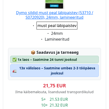
Dymo sildid must peal läbipaistev (53710 /
S0720920), 24mm, lamineeritud
Eigenschaft:
must peal läbipaistev
Eigenschaft:
24mm
Eigenschaft:
Lamineeritud
Lagerstatus:
📦
Saadavus ja tarneaeg
✅
1x laos – Saatmine 24 tunni jooksul
13x välislaos – Saatmine umbes 2-3 tööpäeva
🚛
jooksul
21,75 EUR
Ilma käibemaksuta, lisanduvad transpordikulud
5+ 21.53 EUR
10+ 21.32 EUR