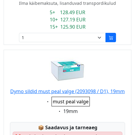
Ilma käibemaksuta, lisanduvad transpordikulud
5+ 128.49 EUR
10+ 127.19 EUR
15+ 125.90 EUR
Dymo sildid must peal valge (2093098 / D1), 19mm
Eigenschaft:
must peal valge
Eigenschaft:
19mm
Lagerstatus:
📦
Saadavus ja tarneaeg