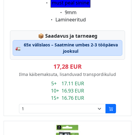
Eigenschaft:
must peal sinine
Eigenschaft:
9mm
Eigenschaft:
Lamineeritud
Lagerstatus:
📦
Saadavus ja tarneaeg
65x välislaos – Saatmine umbes 2-3 tööpäeva
🚛
jooksul
17,28 EUR
Ilma käibemaksuta, lisanduvad transpordikulud
5+ 17.11 EUR
10+ 16.93 EUR
15+ 16.76 EUR