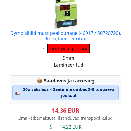
Dymo sildid must peal punane (40917 / S0720720),
9mm, lamineeritud
Eigenschaft:
must peal punane
Eigenschaft:
9mm
Eigenschaft:
Lamineeritud
Lagerstatus:
📦
Saadavus ja tarneaeg
36x välislaos – Saatmine umbes 2-3 tööpäeva
🚛
jooksul
14,36 EUR
Ilma käibemaksuta, lisanduvad transpordikulud
5+ 14.22 EUR