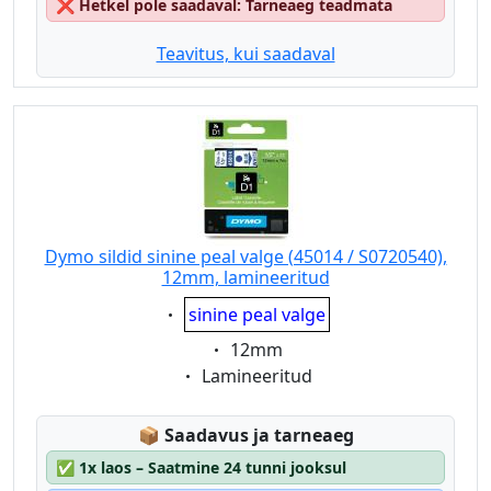
❌
Hetkel pole saadaval: Tarneaeg teadmata
Teavitus, kui saadaval
Dymo sildid sinine peal valge (45014 / S0720540),
12mm, lamineeritud
Eigenschaft:
sinine peal valge
Eigenschaft:
12mm
Eigenschaft:
Lamineeritud
Lagerstatus:
📦
Saadavus ja tarneaeg
✅
1x laos – Saatmine 24 tunni jooksul