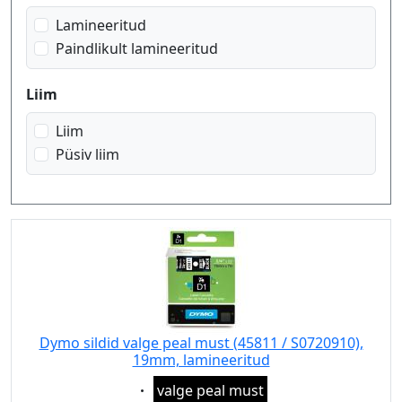
Lamineeritud
Paindlikult lamineeritud
Liim
Liim
Püsiv liim
Dymo sildid valge peal must (45811 / S0720910),
19mm, lamineeritud
Eigenschaft:
valge peal must