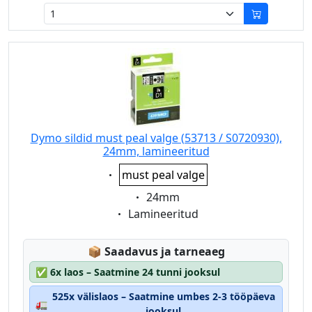
Dymo sildid must peal valge (53713 / S0720930),
24mm, lamineeritud
Eigenschaft:
must peal valge
Eigenschaft:
24mm
Eigenschaft:
Lamineeritud
Lagerstatus:
📦
Saadavus ja tarneaeg
✅
6x laos – Saatmine 24 tunni jooksul
525x välislaos – Saatmine umbes 2-3 tööpäeva
🚛
jooksul