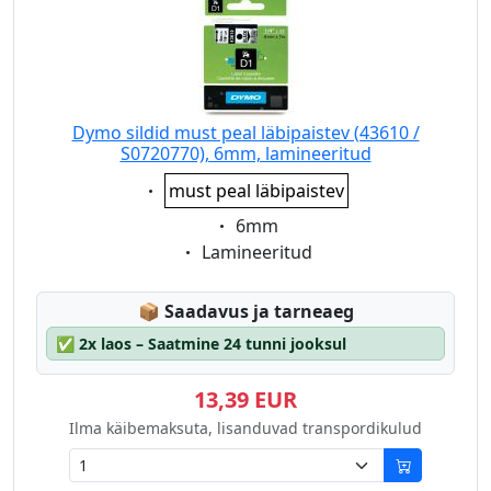
Dymo sildid must peal läbipaistev (43610 /
S0720770), 6mm, lamineeritud
Eigenschaft:
must peal läbipaistev
Eigenschaft:
6mm
Eigenschaft:
Lamineeritud
Lagerstatus:
📦
Saadavus ja tarneaeg
✅
2x laos – Saatmine 24 tunni jooksul
13,39 EUR
Ilma käibemaksuta, lisanduvad transpordikulud