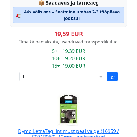
Lagerstatus:
📦
Saadavus ja tarneaeg
44x välislaos – Saatmine umbes 2-3 tööpäeva
🚛
jooksul
19,59 EUR
Ilma käibemaksuta, lisanduvad transpordikulud
5+ 19.39 EUR
10+ 19.20 EUR
15+ 19.00 EUR
Dymo LetraTag lint must peal valge (16959 /