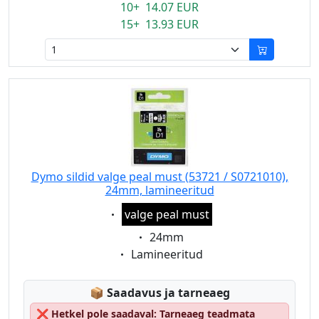
10+ 14.07 EUR
15+ 13.93 EUR
Dymo sildid valge peal must (53721 / S0721010),
24mm, lamineeritud
Eigenschaft:
valge peal must
Eigenschaft:
24mm
Eigenschaft:
Lamineeritud
Lagerstatus:
📦
Saadavus ja tarneaeg
❌
Hetkel pole saadaval: Tarneaeg teadmata