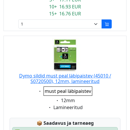
10+ 16.93 EUR
15+ 16.76 EUR
Dymo sildid must peal läbipaistev (45010 /
S0720500), 12mm, lamineeritud
Eigenschaft:
must peal läbipaistev
Eigenschaft:
12mm
Eigenschaft:
Lamineeritud
Lagerstatus:
📦
Saadavus ja tarneaeg