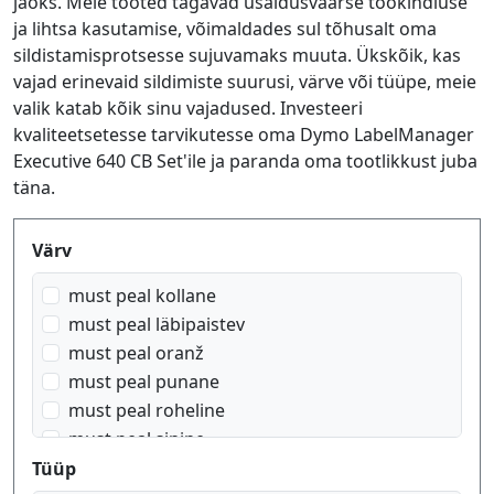
jaoks. Meie tooted tagavad usaldusväärse töökindluse
ja lihtsa kasutamise, võimaldades sul tõhusalt oma
sildistamisprotsesse sujuvamaks muuta. Ükskõik, kas
vajad erinevaid sildimiste suurusi, värve või tüüpe, meie
valik katab kõik sinu vajadused. Investeeri
kvaliteetsetesse tarvikutesse oma Dymo LabelManager
Executive 640 CB Set'ile ja paranda oma tootlikkust juba
täna.
Produktfilter
Värv
must peal kollane
must peal läbipaistev
must peal oranž
must peal punane
must peal roheline
must peal sinine
must peal valge
Tüüp