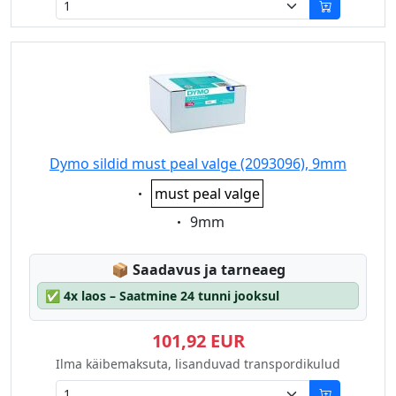
Dymo sildid must peal valge (2093096), 9mm
Eigenschaft:
must peal valge
Eigenschaft:
9mm
Lagerstatus:
📦
Saadavus ja tarneaeg
✅
4x laos – Saatmine 24 tunni jooksul
101,92 EUR
Ilma käibemaksuta, lisanduvad transpordikulud