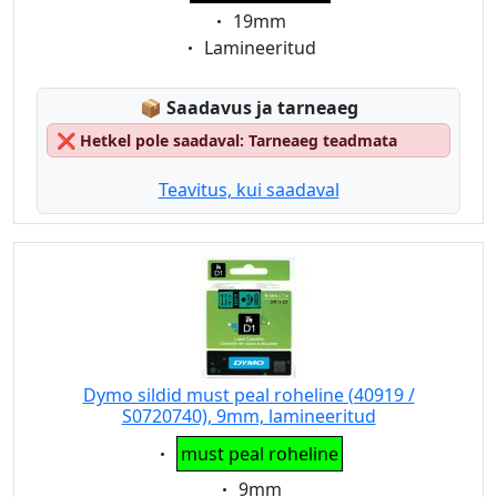
Eigenschaft:
19mm
Eigenschaft:
Lamineeritud
Lagerstatus:
📦
Saadavus ja tarneaeg
❌
Hetkel pole saadaval: Tarneaeg teadmata
Teavitus, kui saadaval
Dymo sildid must peal roheline (40919 /
S0720740), 9mm, lamineeritud
Eigenschaft:
must peal roheline
Eigenschaft:
9mm