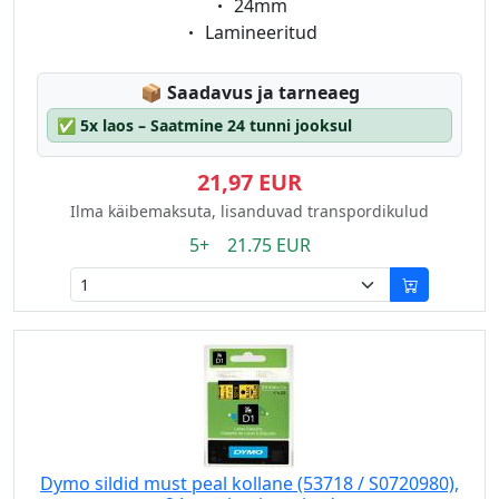
Eigenschaft:
24mm
Eigenschaft:
Lamineeritud
Lagerstatus:
📦
Saadavus ja tarneaeg
✅
5x laos – Saatmine 24 tunni jooksul
21,97 EUR
Ilma käibemaksuta, lisanduvad transpordikulud
5+ 21.75 EUR
Dymo sildid must peal kollane (53718 / S0720980),