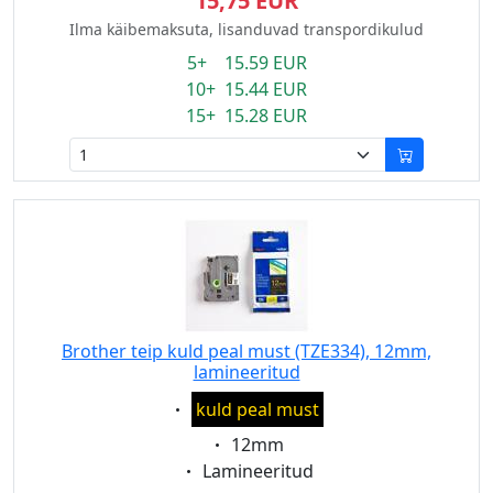
15,75 EUR
Ilma käibemaksuta, lisanduvad transpordikulud
5+ 15.59 EUR
10+ 15.44 EUR
15+ 15.28 EUR
Brother teip kuld peal must (TZE334), 12mm,
lamineeritud
Eigenschaft:
kuld peal must
Eigenschaft:
12mm
Eigenschaft:
Lamineeritud