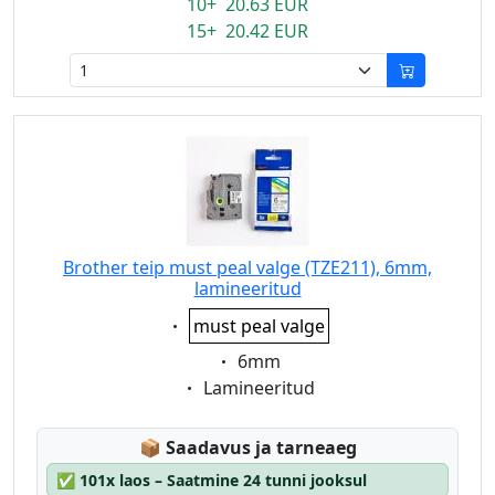
10+ 20.63 EUR
15+ 20.42 EUR
Brother teip must peal valge (TZE211), 6mm,
lamineeritud
Eigenschaft:
must peal valge
Eigenschaft:
6mm
Eigenschaft:
Lamineeritud
Lagerstatus:
📦
Saadavus ja tarneaeg
✅
101x laos – Saatmine 24 tunni jooksul