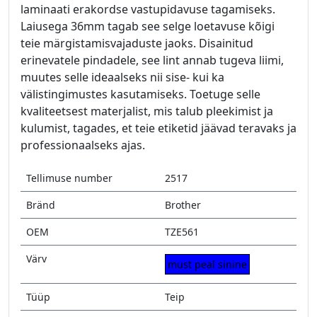
laminaati erakordse vastupidavuse tagamiseks.
Laiusega 36mm tagab see selge loetavuse kõigi
teie märgistamisvajaduste jaoks. Disainitud
erinevatele pindadele, see lint annab tugeva liimi,
muutes selle ideaalseks nii sise- kui ka
välistingimustes kasutamiseks. Toetuge selle
kvaliteetsest materjalist, mis talub pleekimist ja
kulumist, tagades, et teie etiketid jäävad teravaks ja
professionaalseks ajas.
Tellimuse number
2517
Bränd
Brother
OEM
TZE561
Värv
must peal sinine
Tüüp
Teip