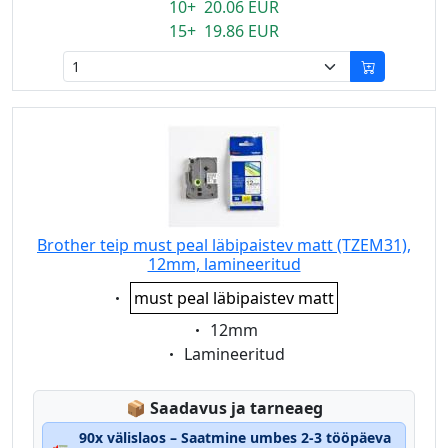
10+ 20.06 EUR
15+ 19.86 EUR
Brother teip must peal läbipaistev matt (TZEM31),
12mm, lamineeritud
Eigenschaft:
must peal läbipaistev matt
Eigenschaft:
12mm
Eigenschaft:
Lamineeritud
Lagerstatus:
📦
Saadavus ja tarneaeg
90x välislaos – Saatmine umbes 2-3 tööpäeva