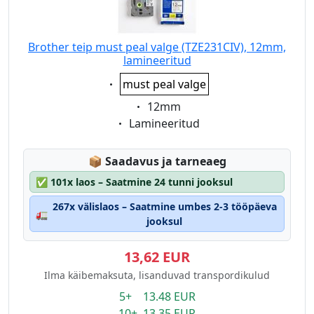
Brother teip must peal valge (TZE231CIV), 12mm,
lamineeritud
Eigenschaft:
must peal valge
Eigenschaft:
12mm
Eigenschaft:
Lamineeritud
Lagerstatus:
📦
Saadavus ja tarneaeg
✅
101x laos – Saatmine 24 tunni jooksul
267x välislaos – Saatmine umbes 2-3 tööpäeva
🚛
jooksul
13,62 EUR
Ilma käibemaksuta, lisanduvad transpordikulud
5+ 13.48 EUR
10+ 13.35 EUR