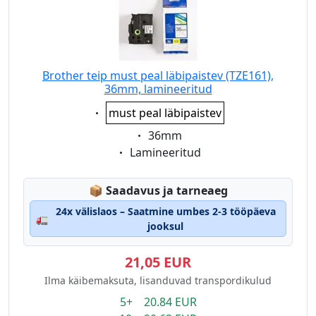
Brother teip must peal läbipaistev (TZE161),
36mm, lamineeritud
Eigenschaft:
must peal läbipaistev
Eigenschaft:
36mm
Eigenschaft:
Lamineeritud
Lagerstatus:
📦
Saadavus ja tarneaeg
24x välislaos – Saatmine umbes 2-3 tööpäeva
🚛
jooksul
21,05 EUR
Ilma käibemaksuta, lisanduvad transpordikulud
5+ 20.84 EUR