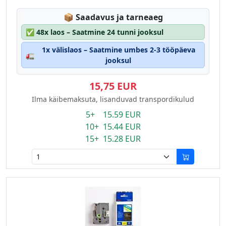
Lagerstatus:
📦
Saadavus ja tarneaeg
✅
48x laos – Saatmine 24 tunni jooksul
1x välislaos – Saatmine umbes 2-3 tööpäeva
🚛
jooksul
15,75 EUR
Ilma käibemaksuta, lisanduvad transpordikulud
5+ 15.59 EUR
10+ 15.44 EUR
15+ 15.28 EUR