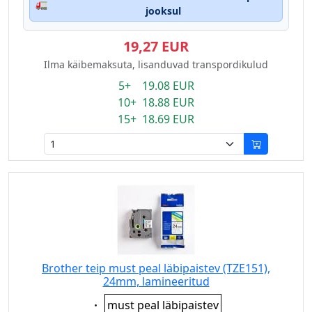
🚛
jooksul
19,27 EUR
Ilma käibemaksuta, lisanduvad transpordikulud
5+ 19.08 EUR
10+ 18.88 EUR
15+ 18.69 EUR
Brother teip must peal läbipaistev (TZE151),
24mm, lamineeritud
Eigenschaft:
must peal läbipaistev