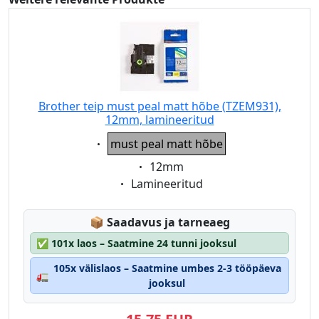
Brother teip must peal matt hõbe (TZEM931),
12mm, lamineeritud
Eigenschaft:
must peal matt hõbe
Eigenschaft:
12mm
Eigenschaft:
Lamineeritud
Lagerstatus:
📦
Saadavus ja tarneaeg
✅
101x laos – Saatmine 24 tunni jooksul
105x välislaos – Saatmine umbes 2-3 tööpäeva
🚛
jooksul