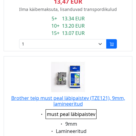
13,47 EUR
Ilma käibemaksuta, lisanduvad transpordikulud
5+ 13.34 EUR
10+ 13.20 EUR
15+ 13.07 EUR
Brother teip must peal läbipaistev (TZE121), 9mm,
lamineeritud
Eigenschaft:
must peal läbipaistev
Eigenschaft:
9mm
Eigenschaft:
Lamineeritud