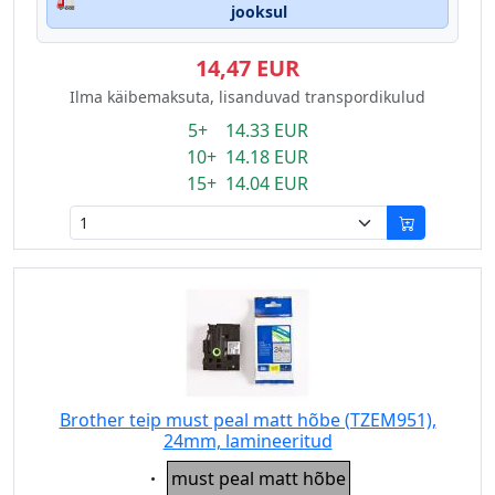
🚛
jooksul
14,47 EUR
Ilma käibemaksuta, lisanduvad transpordikulud
5+ 14.33 EUR
10+ 14.18 EUR
15+ 14.04 EUR
Brother teip must peal matt hõbe (TZEM951),
24mm, lamineeritud
Eigenschaft:
must peal matt hõbe