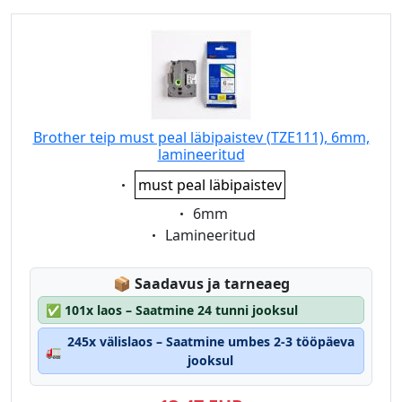
Brother teip must peal läbipaistev (TZE111), 6mm,
lamineeritud
Eigenschaft:
must peal läbipaistev
Eigenschaft:
6mm
Eigenschaft:
Lamineeritud
Lagerstatus:
📦
Saadavus ja tarneaeg
✅
101x laos – Saatmine 24 tunni jooksul
245x välislaos – Saatmine umbes 2-3 tööpäeva
🚛
jooksul