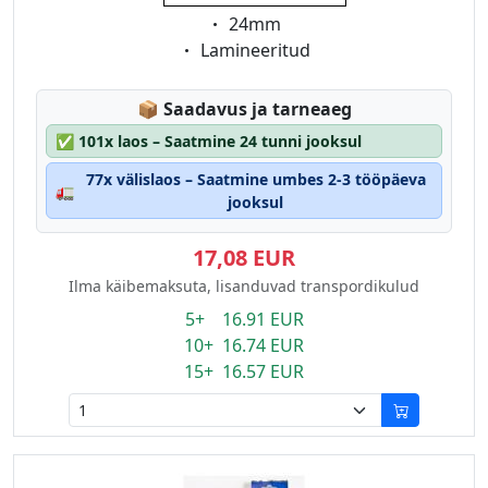
Eigenschaft:
24mm
Eigenschaft:
Lamineeritud
Lagerstatus:
📦
Saadavus ja tarneaeg
✅
101x laos – Saatmine 24 tunni jooksul
77x välislaos – Saatmine umbes 2-3 tööpäeva
🚛
jooksul
17,08 EUR
Ilma käibemaksuta, lisanduvad transpordikulud
5+ 16.91 EUR
10+ 16.74 EUR
15+ 16.57 EUR