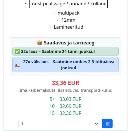
Eigenschaft:
must peal valge / punane / kollane
Eigenschaft:
multipack
Eigenschaft:
12mm
Eigenschaft:
Lamineeritud
Lagerstatus:
📦
Saadavus ja tarneaeg
✅
32x laos – Saatmine 24 tunni jooksul
27x välislaos – Saatmine umbes 2-3 tööpäeva
🚛
jooksul
33,36 EUR
Ilma käibemaksuta, lisanduvad transpordikulud
5+ 33.03 EUR
10+ 32.69 EUR
15+ 32.36 EUR