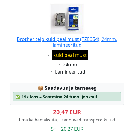
Brother teip kuld peal must (TZE354), 24mm,
lamineeritud
Eigenschaft:
kuld peal must
Eigenschaft:
24mm
Eigenschaft:
Lamineeritud
Lagerstatus:
📦
Saadavus ja tarneaeg
✅
19x laos – Saatmine 24 tunni jooksul
20,47 EUR
Ilma käibemaksuta, lisanduvad transpordikulud
5+ 20.27 EUR