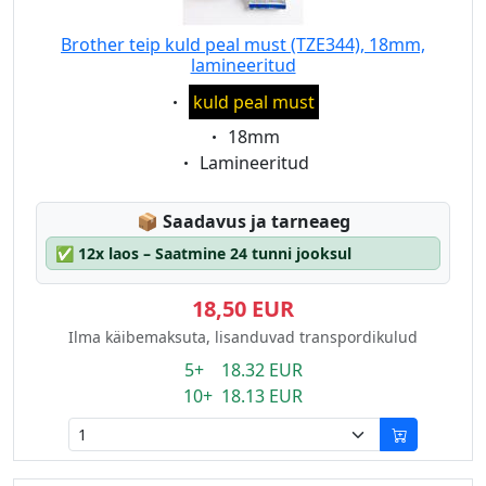
Brother teip kuld peal must (TZE344), 18mm,
lamineeritud
Eigenschaft:
kuld peal must
Eigenschaft:
18mm
Eigenschaft:
Lamineeritud
Lagerstatus:
📦
Saadavus ja tarneaeg
✅
12x laos – Saatmine 24 tunni jooksul
18,50 EUR
Ilma käibemaksuta, lisanduvad transpordikulud
5+ 18.32 EUR
10+ 18.13 EUR