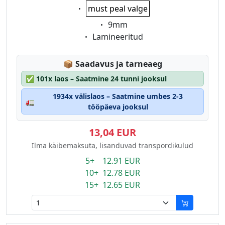
Eigenschaft:
must peal valge
Eigenschaft:
9mm
Eigenschaft:
Lamineeritud
Lagerstatus:
📦
Saadavus ja tarneaeg
✅
101x laos – Saatmine 24 tunni jooksul
1934x välislaos – Saatmine umbes 2-3
🚛
tööpäeva jooksul
13,04 EUR
Ilma käibemaksuta, lisanduvad transpordikulud
5+ 12.91 EUR
10+ 12.78 EUR
15+ 12.65 EUR