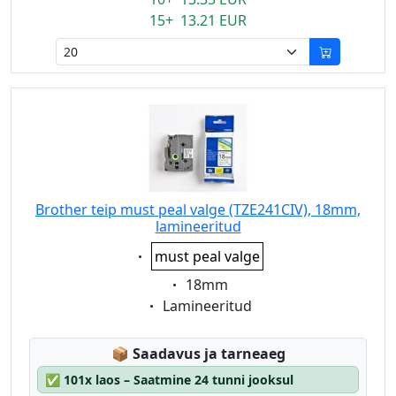
15+ 13.21 EUR
Brother teip must peal valge (TZE241CIV), 18mm,
lamineeritud
Eigenschaft:
must peal valge
Eigenschaft:
18mm
Eigenschaft:
Lamineeritud
Lagerstatus:
📦
Saadavus ja tarneaeg
✅
101x laos – Saatmine 24 tunni jooksul