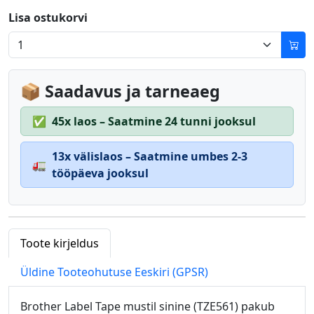
Lisa ostukorvi
📦 Saadavus ja tarneaeg
✅
45x laos – Saatmine 24 tunni jooksul
13x välislaos – Saatmine umbes 2-3
🚛
tööpäeva jooksul
Toote kirjeldus
Üldine Tooteohutuse Eeskiri (GPSR)
Brother Label Tape mustil sinine (TZE561) pakub