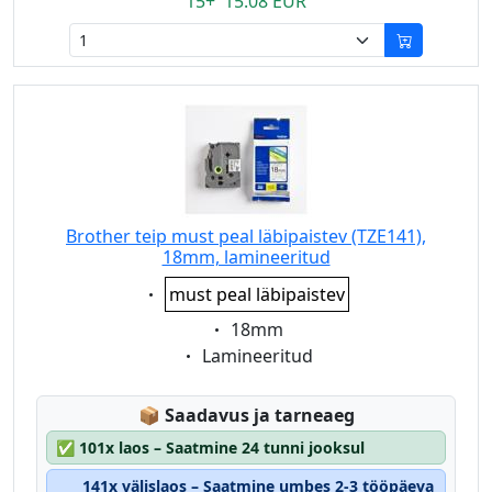
15+ 15.08 EUR
Brother teip must peal läbipaistev (TZE141),
18mm, lamineeritud
Eigenschaft:
must peal läbipaistev
Eigenschaft:
18mm
Eigenschaft:
Lamineeritud
Lagerstatus:
📦
Saadavus ja tarneaeg
✅
101x laos – Saatmine 24 tunni jooksul
141x välislaos – Saatmine umbes 2-3 tööpäeva