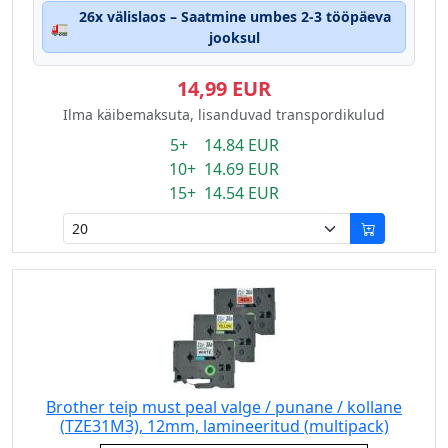
26x välislaos – Saatmine umbes 2-3 tööpäeva
🚛
jooksul
14,99 EUR
Ilma käibemaksuta, lisanduvad transpordikulud
5+ 14.84 EUR
10+ 14.69 EUR
15+ 14.54 EUR
Brother teip must peal valge / punane / kollane
(TZE31M3), 12mm, lamineeritud (multipack)