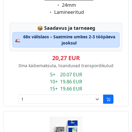
Eigenschaft:
24mm
Eigenschaft:
Lamineeritud
Lagerstatus:
📦
Saadavus ja tarneaeg
68x välislaos – Saatmine umbes 2-3 tööpäeva
🚛
jooksul
20,27 EUR
Ilma käibemaksuta, lisanduvad transpordikulud
5+ 20.07 EUR
10+ 19.86 EUR
15+ 19.66 EUR