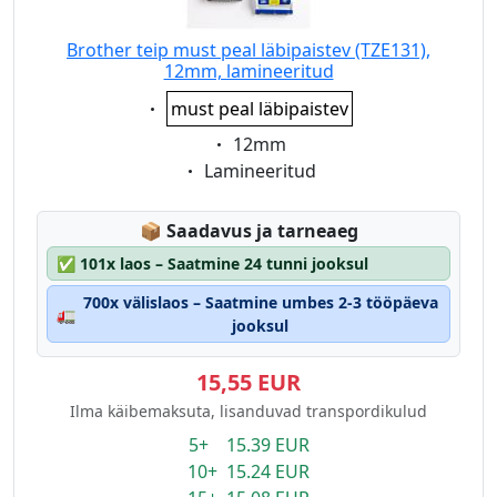
Brother teip must peal läbipaistev (TZE131),
12mm, lamineeritud
Eigenschaft:
must peal läbipaistev
Eigenschaft:
12mm
Eigenschaft:
Lamineeritud
Lagerstatus:
📦
Saadavus ja tarneaeg
✅
101x laos – Saatmine 24 tunni jooksul
700x välislaos – Saatmine umbes 2-3 tööpäeva
🚛
jooksul
15,55 EUR
Ilma käibemaksuta, lisanduvad transpordikulud
5+ 15.39 EUR
10+ 15.24 EUR