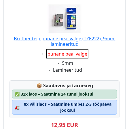
Brother teip punane peal valge (TZE222), 9mm,
lamineeritud
Eigenschaft:
punane peal valge
Eigenschaft:
9mm
Eigenschaft:
Lamineeritud
Lagerstatus:
📦
Saadavus ja tarneaeg
✅
32x laos – Saatmine 24 tunni jooksul
8x välislaos – Saatmine umbes 2-3 tööpäeva
🚛
jooksul
12,95 EUR