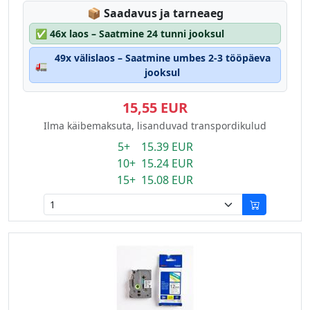
Lagerstatus:
📦
Saadavus ja tarneaeg
✅
46x laos – Saatmine 24 tunni jooksul
49x välislaos – Saatmine umbes 2-3 tööpäeva
🚛
jooksul
15,55 EUR
Ilma käibemaksuta, lisanduvad transpordikulud
5+ 15.39 EUR
10+ 15.24 EUR
15+ 15.08 EUR