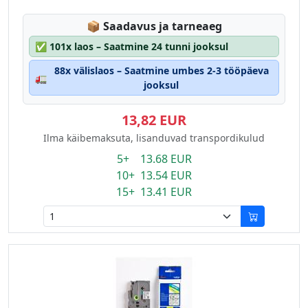
Lagerstatus:
📦
Saadavus ja tarneaeg
✅
101x laos – Saatmine 24 tunni jooksul
88x välislaos – Saatmine umbes 2-3 tööpäeva
🚛
jooksul
13,82 EUR
Ilma käibemaksuta, lisanduvad transpordikulud
5+ 13.68 EUR
10+ 13.54 EUR
15+ 13.41 EUR